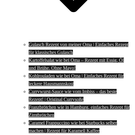
Gulasch Rezept von meiner Oma | Einfaches Rezept
für klassisches Gulasch
Kartoffelsalat wie bei Oma – Rezept mit Essig, Öl
und Brühe. Ohne Mayo!
Kohlrouladen wie bei Oma | Einfaches Rezept für
leckere Hausmannskost
Currywurst-Sauce wie vom Imbiss – das beste
Rezept! | Original Currysoße
Franzbrötchen wie in Hamburg, einfaches Rezept für
Zimtbrötchen
Caramel Frappuccino wie bei Starbucks selber
machen | Rezept für Karamell Kaffee