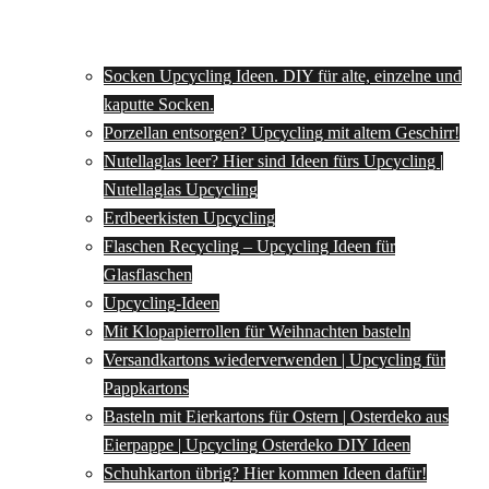
Socken Upcycling Ideen. DIY für alte, einzelne und
kaputte Socken.
Porzellan entsorgen? Upcycling mit altem Geschirr!
Nutellaglas leer? Hier sind Ideen fürs Upcycling |
Nutellaglas Upcycling
Erdbeerkisten Upcycling
Flaschen Recycling – Upcycling Ideen für
Glasflaschen
Upcycling-Ideen
Mit Klopapierrollen für Weihnachten basteln
Versandkartons wiederverwenden | Upcycling für
Pappkartons
Basteln mit Eierkartons für Ostern | Osterdeko aus
Eierpappe | Upcycling Osterdeko DIY Ideen
Schuhkarton übrig? Hier kommen Ideen dafür!