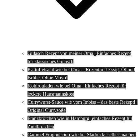
Gulasch Rezept von meiner Oma | Einfaches Rezept
für klassisches Gulasch
Kartoffelsalat wie bei Oma – Rezept mit Essig, Öl und
Brühe. Ohne Mayo!
Kohlrouladen wie bei Oma | Einfaches Rezept für
leckere Hausmannskost
Currywurst-Sauce wie vom Imbiss – das beste Rezept! |
Original Currysoße
Franzbrötchen wie in Hamburg, einfaches Rezept für
Zimtbrötchen
Caramel Frappuccino wie bei Starbucks selber machen