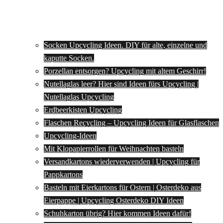
Socken Upcycling Ideen. DIY für alte, einzelne und
kaputte Socken.
Porzellan entsorgen? Upcycling mit altem Geschirr!
Nutellaglas leer? Hier sind Ideen fürs Upcycling |
Nutellaglas Upcycling
Erdbeerkisten Upcycling
Flaschen Recycling – Upcycling Ideen für Glasflaschen
Upcycling-Ideen
Mit Klopapierrollen für Weihnachten basteln
Versandkartons wiederverwenden | Upcycling für
Pappkartons
Basteln mit Eierkartons für Ostern | Osterdeko aus
Eierpappe | Upcycling Osterdeko DIY Ideen
Schuhkarton übrig? Hier kommen Ideen dafür!