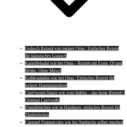
Gulasch Rezept von meiner Oma | Einfaches Rezept
für klassisches Gulasch
Kartoffelsalat wie bei Oma – Rezept mit Essig, Öl und
Brühe. Ohne Mayo!
Kohlrouladen wie bei Oma | Einfaches Rezept für
leckere Hausmannskost
Currywurst-Sauce wie vom Imbiss – das beste Rezept! |
Original Currysoße
Franzbrötchen wie in Hamburg, einfaches Rezept für
Zimtbrötchen
Caramel Frappuccino wie bei Starbucks selber machen