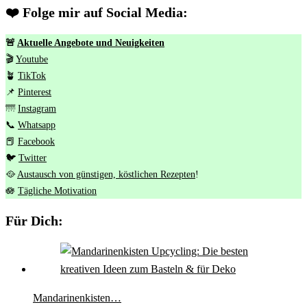
❤️ Folge mir auf Social Media:
🚨
Aktuelle Angebote und Neuigkeiten
🎬
Youtube
🪴
TikTok
📌
Pinterest
🌁
Instagram
📞
Whatsapp
📕
Facebook
🐦
Twitter
🥘
Austausch von günstigen, köstlichen Rezepten
!
🪷
Tägliche Motivation
Für Dich:
Mandarinenkisten…