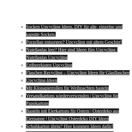
Socken Upcycling Ideen. DIY für alte, einzelne und
kaputte Socken.
Porzellan entsorgen? Upcycling mit altem Geschirr!
Nutellaglas leer? Hier sind Ideen fürs Upcycling |
Nutellaglas Upcycling
Erdbeerkisten Upcycling
Flaschen Recycling – Upcycling Ideen für Glasflaschen
Upcycling-Ideen
Mit Klopapierrollen für Weihnachten basteln
Versandkartons wiederverwenden | Upcycling für
Pappkartons
Basteln mit Eierkartons für Ostern | Osterdeko aus
Eierpappe | Upcycling Osterdeko DIY Ideen
Schuhkarton übrig? Hier kommen Ideen dafür!