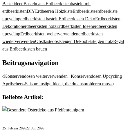
Bastelideen
Basteln aus Erdbeerkisten
basteln mit
erdbeerkisten
DIY
Erdbeeren Holzkiste
Erdbeerkiste
erdbeerkiste
upcycling
erdbeerkisten basteln
Erdbeerkisten Deko
Erdbeerkisten
Dekoration
erdbeerkisten holz
Erdbeerkisten Ideen
erdbeerkisten
upcycling
Erdbeerkisten weiterverwenden
erdbeerkisten
wiederverwenden
Obstkiste
obststeigen Deko
obststeigen holz
Regal
aus Erdbeerkisten bauen
Beitragsnavigation
Konservendosen weiterverwenden | Konservendosen Upcycling
Aprilscherz-Saison: lustige Ideen, die du ausprobieren musst
Beliebte Artikel:
25. Februar 2026
22. Juli 2026