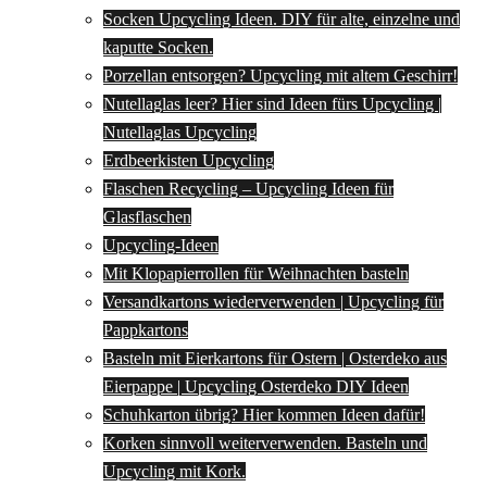
Socken Upcycling Ideen. DIY für alte, einzelne und
kaputte Socken.
Porzellan entsorgen? Upcycling mit altem Geschirr!
Nutellaglas leer? Hier sind Ideen fürs Upcycling |
Nutellaglas Upcycling
Erdbeerkisten Upcycling
Flaschen Recycling – Upcycling Ideen für
Glasflaschen
Upcycling-Ideen
Mit Klopapierrollen für Weihnachten basteln
Versandkartons wiederverwenden | Upcycling für
Pappkartons
Basteln mit Eierkartons für Ostern | Osterdeko aus
Eierpappe | Upcycling Osterdeko DIY Ideen
Schuhkarton übrig? Hier kommen Ideen dafür!
Korken sinnvoll weiterverwenden. Basteln und
Upcycling mit Kork.