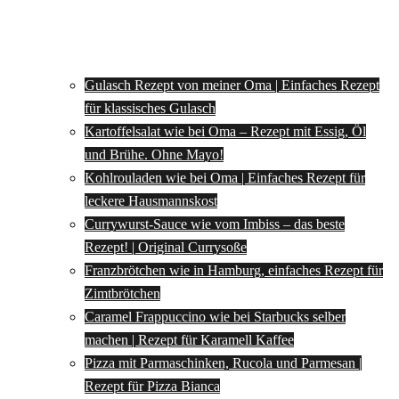
Gulasch Rezept von meiner Oma | Einfaches Rezept
für klassisches Gulasch
Kartoffelsalat wie bei Oma – Rezept mit Essig, Öl
und Brühe. Ohne Mayo!
Kohlrouladen wie bei Oma | Einfaches Rezept für
leckere Hausmannskost
Currywurst-Sauce wie vom Imbiss – das beste
Rezept! | Original Currysoße
Franzbrötchen wie in Hamburg, einfaches Rezept für
Zimtbrötchen
Caramel Frappuccino wie bei Starbucks selber
machen | Rezept für Karamell Kaffee
Pizza mit Parmaschinken, Rucola und Parmesan |
Rezept für Pizza Bianca