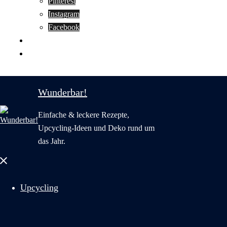
Pinterest
Instagram
Facebook
Motivation
Wunderbar in English
Wunderbar!
Einfache & leckere Rezepte,
Upcycling-Ideen und Deko rund um
das Jahr.
Menü
schließen
Upcycling