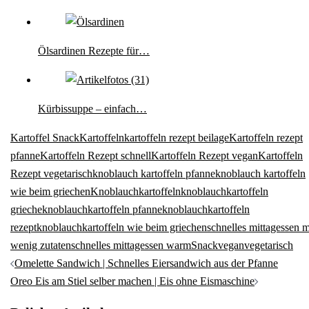
Ölsardinen Rezepte für…
Kürbissuppe – einfach…
Kartoffel Snack
Kartoffeln
kartoffeln rezept beilage
Kartoffeln rezept
pfanne
Kartoffeln Rezept schnell
Kartoffeln Rezept vegan
Kartoffeln
Rezept vegetarisch
knoblauch kartoffeln pfanne
knoblauch kartoffeln
wie beim griechen
Knoblauchkartoffeln
knoblauchkartoffeln
grieche
knoblauchkartoffeln pfanne
knoblauchkartoffeln
rezept
knoblauchkartoffeln wie beim griechen
schnelles mittagessen m
wenig zutaten
schnelles mittagessen warm
Snack
vegan
vegetarisch
Beitragsnavigation
Omelette Sandwich | Schnelles Eiersandwich aus der Pfanne
Oreo Eis am Stiel selber machen | Eis ohne Eismaschine