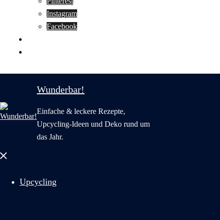
Pinterest
Instagram
Facebook
Motivation
Wunderbar in English
Wunderbar!
Einfache & leckere Rezepte,
Upcycling-Ideen und Deko rund um
das Jahr.
Menü
schließen
Upcycling