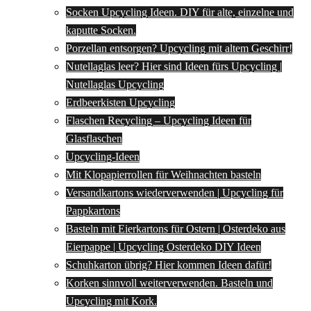
Socken Upcycling Ideen. DIY für alte, einzelne und
kaputte Socken.
Porzellan entsorgen? Upcycling mit altem Geschirr!
Nutellaglas leer? Hier sind Ideen fürs Upcycling |
Nutellaglas Upcycling
Erdbeerkisten Upcycling
Flaschen Recycling – Upcycling Ideen für
Glasflaschen
Upcycling-Ideen
Mit Klopapierrollen für Weihnachten basteln
Versandkartons wiederverwenden | Upcycling für
Pappkartons
Basteln mit Eierkartons für Ostern | Osterdeko aus
Eierpappe | Upcycling Osterdeko DIY Ideen
Schuhkarton übrig? Hier kommen Ideen dafür!
Korken sinnvoll weiterverwenden. Basteln und
Upcycling mit Kork.