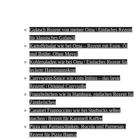
Gulasch Rezept von meiner Oma | Einfaches Rezept
für klassisches Gulasch
Kartoffelsalat wie bei Oma – Rezept mit Essig, Öl
und Brühe. Ohne Mayo!
Kohlrouladen wie bei Oma | Einfaches Rezept für
leckere Hausmannskost
Currywurst-Sauce wie vom Imbiss – das beste
Rezept! | Original Currysoße
Franzbrötchen wie in Hamburg, einfaches Rezept für
Zimtbrötchen
Caramel Frappuccino wie bei Starbucks selber
machen | Rezept für Karamell Kaffee
Pizza mit Parmaschinken, Rucola und Parmesan |
Rezept für Pizza Bianca