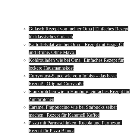
Gulasch Rezept von meiner Oma | Einfaches Rezept
für klassisches Gulasch
Kartoffelsalat wie bei Oma – Rezept mit Essig, Öl
und Brühe. Ohne Mayo!
Kohlrouladen wie bei Oma | Einfaches Rezept für
leckere Hausmannskost
Currywurst-Sauce wie vom Imbiss – das beste
Rezept! | Original Currysoße
Franzbrötchen wie in Hamburg, einfaches Rezept für
Zimtbrötchen
Caramel Frappuccino wie bei Starbucks selber
machen | Rezept für Karamell Kaffee
Pizza mit Parmaschinken, Rucola und Parmesan |
Rezept für Pizza Bianca