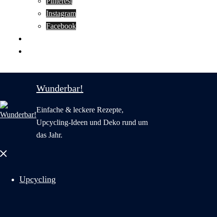
Pinterest
Instagram
Facebook
Motivation
Wunderbar in English
Wunderbar!
Einfache & leckere Rezepte,
Upcycling-Ideen und Deko rund um
das Jahr.
Menü
schließen
Upcycling