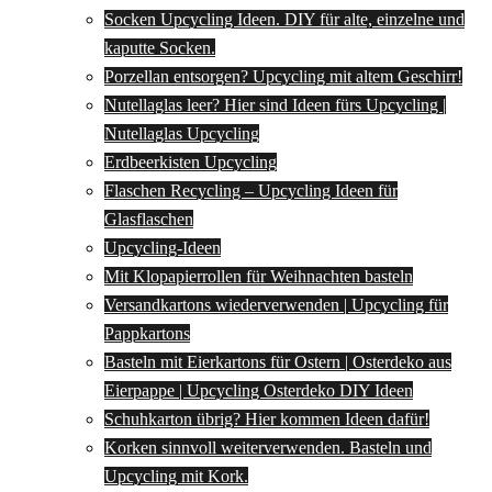
Socken Upcycling Ideen. DIY für alte, einzelne und
kaputte Socken.
Porzellan entsorgen? Upcycling mit altem Geschirr!
Nutellaglas leer? Hier sind Ideen fürs Upcycling |
Nutellaglas Upcycling
Erdbeerkisten Upcycling
Flaschen Recycling – Upcycling Ideen für
Glasflaschen
Upcycling-Ideen
Mit Klopapierrollen für Weihnachten basteln
Versandkartons wiederverwenden | Upcycling für
Pappkartons
Basteln mit Eierkartons für Ostern | Osterdeko aus
Eierpappe | Upcycling Osterdeko DIY Ideen
Schuhkarton übrig? Hier kommen Ideen dafür!
Korken sinnvoll weiterverwenden. Basteln und
Upcycling mit Kork.