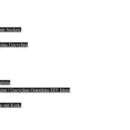
utte Socken.
laglas Upcycling
artons
pappe | Upcycling Osterdeko DIY Ideen
g mit Kork.