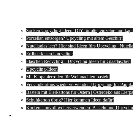
Socken Upcycling Ideen. DIY für alte, einzelne und kap
Porzellan entsorgen? Upcycling mit altem Geschirr!
Nutellaglas leer? Hier sind Ideen fürs Upcycling | Nutel
Erdbeerkisten Upcycling
Flaschen Recycling – Upcycling Ideen für Glasflaschen
Upcycling-Ideen
Mit Klopapierrollen für Weihnachten basteln
Versandkartons wiederverwenden | Upcycling für Pappk
Basteln mit Eierkartons für Ostern | Osterdeko aus Eier
Schuhkarton übrig? Hier kommen Ideen dafür!
Korken sinnvoll weiterverwenden. Basteln und Upcyclin
Spartipps