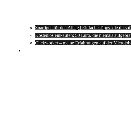
Spartipps für den Alltag | Einfache Tipps, die du so
Kostenlos einkaufen: 50 Euro, die niemals aufgebra
Clickworker – meine Erfahrungen auf der Microjob
Rezepte