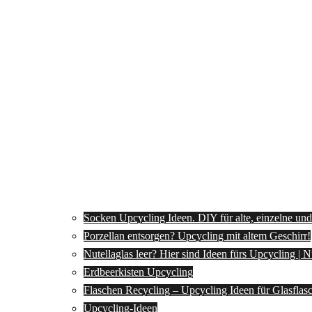
Socken Upcycling Ideen. DIY für alte, einzelne un
Porzellan entsorgen? Upcycling mit altem Geschirr!
Nutellaglas leer? Hier sind Ideen fürs Upcycling | 
Erdbeerkisten Upcycling
Flaschen Recycling – Upcycling Ideen für Glasflas
Upcycling-Ideen