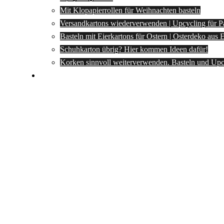
Mit Klopapierrollen für Weihnachten basteln
Versandkartons wiederverwenden | Upcycling für P
Basteln mit Eierkartons für Ostern | Osterdeko aus
Schuhkarton übrig? Hier kommen Ideen dafür!
Korken sinnvoll weiterverwenden. Basteln und Upc
Spartipps