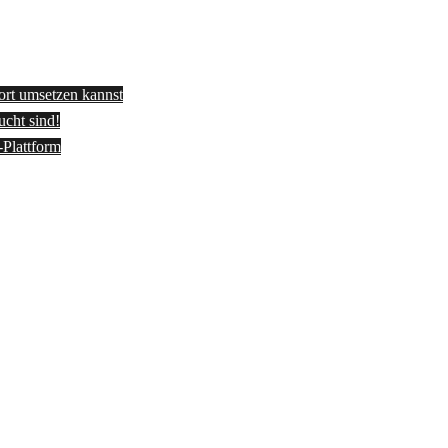
fort umsetzen kannst
ucht sind!
-Plattform