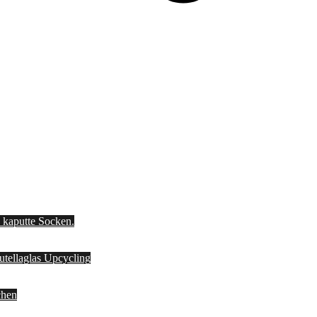
d kaputte Socken.
Nutellaglas Upcycling
chen