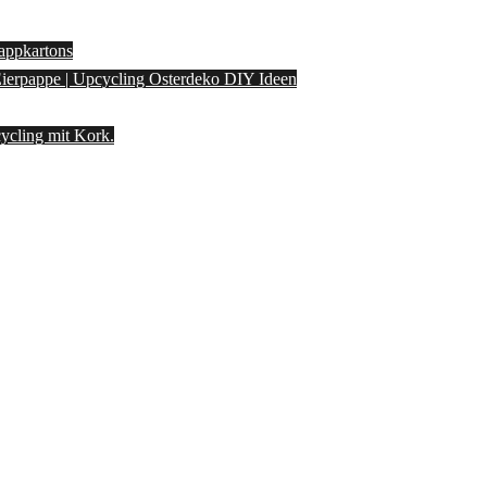
appkartons
 Eierpappe | Upcycling Osterdeko DIY Ideen
ycling mit Kork.