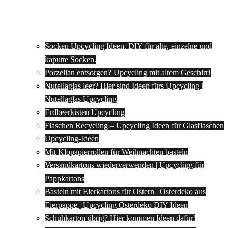
Socken Upcycling Ideen. DIY für alte, einzelne und
kaputte Socken.
Porzellan entsorgen? Upcycling mit altem Geschirr!
Nutellaglas leer? Hier sind Ideen fürs Upcycling |
Nutellaglas Upcycling
Erdbeerkisten Upcycling
Flaschen Recycling – Upcycling Ideen für Glasflaschen
Upcycling-Ideen
Mit Klopapierrollen für Weihnachten basteln
Versandkartons wiederverwenden | Upcycling für
Pappkartons
Basteln mit Eierkartons für Ostern | Osterdeko aus
Eierpappe | Upcycling Osterdeko DIY Ideen
Schuhkarton übrig? Hier kommen Ideen dafür!