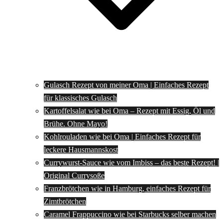
Gulasch Rezept von meiner Oma | Einfaches Rezept
für klassisches Gulasch
Kartoffelsalat wie bei Oma – Rezept mit Essig, Öl und
Brühe. Ohne Mayo!
Kohlrouladen wie bei Oma | Einfaches Rezept für
leckere Hausmannskost
Currywurst-Sauce wie vom Imbiss – das beste Rezept! |
Original Currysoße
Franzbrötchen wie in Hamburg, einfaches Rezept für
Zimtbrötchen
Caramel Frappuccino wie bei Starbucks selber machen