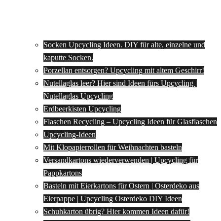
Socken Upcycling Ideen. DIY für alte, einzelne und
kaputte Socken.
Porzellan entsorgen? Upcycling mit altem Geschirr!
Nutellaglas leer? Hier sind Ideen fürs Upcycling |
Nutellaglas Upcycling
Erdbeerkisten Upcycling
Flaschen Recycling – Upcycling Ideen für Glasflaschen
Upcycling-Ideen
Mit Klopapierrollen für Weihnachten basteln
Versandkartons wiederverwenden | Upcycling für
Pappkartons
Basteln mit Eierkartons für Ostern | Osterdeko aus
Eierpappe | Upcycling Osterdeko DIY Ideen
Schuhkarton übrig? Hier kommen Ideen dafür!