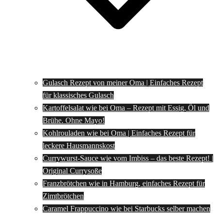
Gulasch Rezept von meiner Oma | Einfaches Rezept
für klassisches Gulasch
Kartoffelsalat wie bei Oma – Rezept mit Essig, Öl und
Brühe. Ohne Mayo!
Kohlrouladen wie bei Oma | Einfaches Rezept für
leckere Hausmannskost
Currywurst-Sauce wie vom Imbiss – das beste Rezept! |
Original Currysoße
Franzbrötchen wie in Hamburg, einfaches Rezept für
Zimtbrötchen
Caramel Frappuccino wie bei Starbucks selber machen