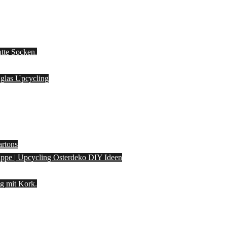
utte Socken.
laglas Upcycling
artons
pappe | Upcycling Osterdeko DIY Ideen
g mit Kork.