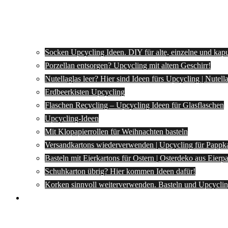
Socken Upcycling Ideen. DIY für alte, einzelne und kap
Porzellan entsorgen? Upcycling mit altem Geschirr!
Nutellaglas leer? Hier sind Ideen fürs Upcycling | Nutel
Erdbeerkisten Upcycling
Flaschen Recycling – Upcycling Ideen für Glasflaschen
Upcycling-Ideen
Mit Klopapierrollen für Weihnachten basteln
Versandkartons wiederverwenden | Upcycling für Pappk
Basteln mit Eierkartons für Ostern | Osterdeko aus Eier
Schuhkarton übrig? Hier kommen Ideen dafür!
Korken sinnvoll weiterverwenden. Basteln und Upcyclin
Spartipps