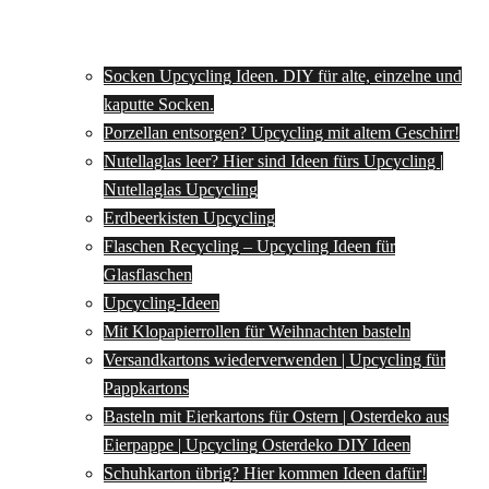
Socken Upcycling Ideen. DIY für alte, einzelne und
kaputte Socken.
Porzellan entsorgen? Upcycling mit altem Geschirr!
Nutellaglas leer? Hier sind Ideen fürs Upcycling |
Nutellaglas Upcycling
Erdbeerkisten Upcycling
Flaschen Recycling – Upcycling Ideen für
Glasflaschen
Upcycling-Ideen
Mit Klopapierrollen für Weihnachten basteln
Versandkartons wiederverwenden | Upcycling für
Pappkartons
Basteln mit Eierkartons für Ostern | Osterdeko aus
Eierpappe | Upcycling Osterdeko DIY Ideen
Schuhkarton übrig? Hier kommen Ideen dafür!