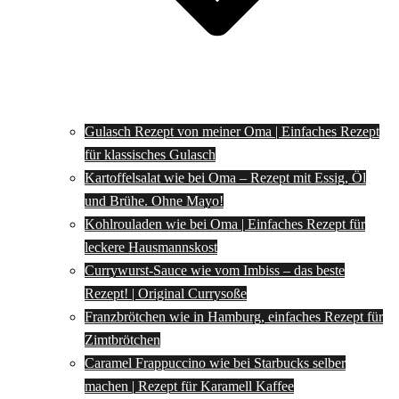
Gulasch Rezept von meiner Oma | Einfaches Rezept
für klassisches Gulasch
Kartoffelsalat wie bei Oma – Rezept mit Essig, Öl
und Brühe. Ohne Mayo!
Kohlrouladen wie bei Oma | Einfaches Rezept für
leckere Hausmannskost
Currywurst-Sauce wie vom Imbiss – das beste
Rezept! | Original Currysoße
Franzbrötchen wie in Hamburg, einfaches Rezept für
Zimtbrötchen
Caramel Frappuccino wie bei Starbucks selber
machen | Rezept für Karamell Kaffee