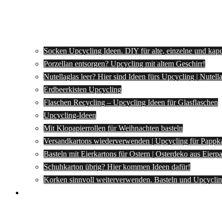
Socken Upcycling Ideen. DIY für alte, einzelne und kap
Porzellan entsorgen? Upcycling mit altem Geschirr!
Nutellaglas leer? Hier sind Ideen fürs Upcycling | Nutel
Erdbeerkisten Upcycling
Flaschen Recycling – Upcycling Ideen für Glasflaschen
Upcycling-Ideen
Mit Klopapierrollen für Weihnachten basteln
Versandkartons wiederverwenden | Upcycling für Pappk
Basteln mit Eierkartons für Ostern | Osterdeko aus Eier
Schuhkarton übrig? Hier kommen Ideen dafür!
Korken sinnvoll weiterverwenden. Basteln und Upcyclin
Spartipps