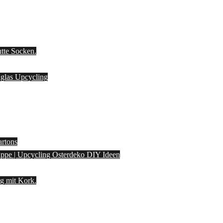
utte Socken.
laglas Upcycling
artons
pappe | Upcycling Osterdeko DIY Ideen
g mit Kork.