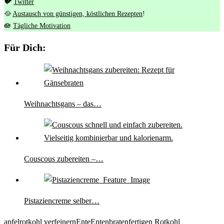
🐦
Twitter
🥘
Austausch von günstigen, köstlichen Rezepten
!
🪷
Tägliche Motivation
Für Dich:
Weihnachtsgans – das…
Couscous zubereiten –…
Pistaziencreme selber…
apfelrotkohl verfeinern
Ente
Entenbraten
fertigen Rotkohl