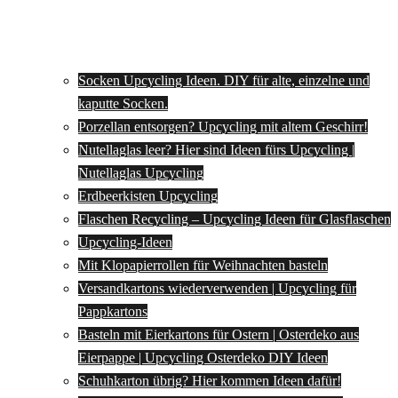
Socken Upcycling Ideen. DIY für alte, einzelne und
kaputte Socken.
Porzellan entsorgen? Upcycling mit altem Geschirr!
Nutellaglas leer? Hier sind Ideen fürs Upcycling |
Nutellaglas Upcycling
Erdbeerkisten Upcycling
Flaschen Recycling – Upcycling Ideen für Glasflaschen
Upcycling-Ideen
Mit Klopapierrollen für Weihnachten basteln
Versandkartons wiederverwenden | Upcycling für
Pappkartons
Basteln mit Eierkartons für Ostern | Osterdeko aus
Eierpappe | Upcycling Osterdeko DIY Ideen
Schuhkarton übrig? Hier kommen Ideen dafür!