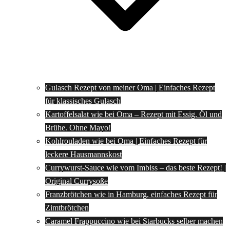
Gulasch Rezept von meiner Oma | Einfaches Rezept
für klassisches Gulasch
Kartoffelsalat wie bei Oma – Rezept mit Essig, Öl und
Brühe. Ohne Mayo!
Kohlrouladen wie bei Oma | Einfaches Rezept für
leckere Hausmannskost
Currywurst-Sauce wie vom Imbiss – das beste Rezept! |
Original Currysoße
Franzbrötchen wie in Hamburg, einfaches Rezept für
Zimtbrötchen
Caramel Frappuccino wie bei Starbucks selber machen