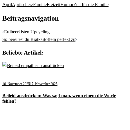
April
Aprilscherz
Familie
Freizeit
Humor
Zeit für die Familie
Beitragsnavigation
Erdbeerkisten Upcycling
So bereitest du Bratkartoffeln perfekt zu
Beliebte Artikel:
16. November 2025
17. November 2025
Beileid ausdrücken: Was sagt man, wenn einem die Worte
fehlen?