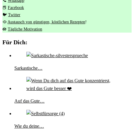
📞
Whatsapp
📕
Facebook
🐦
Twitter
🥘
Austausch von günstigen, köstlichen Rezepten
!
🪷
Tägliche Motivation
Für Dich:
Sarkastische…
Auf das Gute…
Wie du deine…