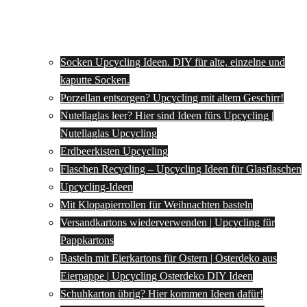
Socken Upcycling Ideen. DIY für alte, einzelne und
kaputte Socken.
Porzellan entsorgen? Upcycling mit altem Geschirr!
Nutellaglas leer? Hier sind Ideen fürs Upcycling |
Nutellaglas Upcycling
Erdbeerkisten Upcycling
Flaschen Recycling – Upcycling Ideen für Glasflaschen
Upcycling-Ideen
Mit Klopapierrollen für Weihnachten basteln
Versandkartons wiederverwenden | Upcycling für
Pappkartons
Basteln mit Eierkartons für Ostern | Osterdeko aus
Eierpappe | Upcycling Osterdeko DIY Ideen
Schuhkarton übrig? Hier kommen Ideen dafür!