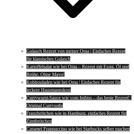
Gulasch Rezept von meiner Oma | Einfaches Rezept
für klassisches Gulasch
Kartoffelsalat wie bei Oma – Rezept mit Essig, Öl und
Brühe. Ohne Mayo!
Kohlrouladen wie bei Oma | Einfaches Rezept für
leckere Hausmannskost
Currywurst-Sauce wie vom Imbiss – das beste Rezept! |
Original Currysoße
Franzbrötchen wie in Hamburg, einfaches Rezept für
Zimtbrötchen
Caramel Frappuccino wie bei Starbucks selber machen