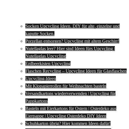
Socken Upcycling Ideen. DIY für alte, einzelne und
kaputte Socken.
Porzellan entsorgen? Upcycling mit altem Geschirr!
Nutellaglas leer? Hier sind Ideen fürs Upcycling |
Nutellaglas Upcycling
Erdbeerkisten Upcycling
Flaschen Recycling – Upcycling Ideen für Glasflaschen
Upcycling-Ideen
Mit Klopapierrollen für Weihnachten basteln
Versandkartons wiederverwenden | Upcycling für
Pappkartons
Basteln mit Eierkartons für Ostern | Osterdeko aus
Eierpappe | Upcycling Osterdeko DIY Ideen
Schuhkarton übrig? Hier kommen Ideen dafür!