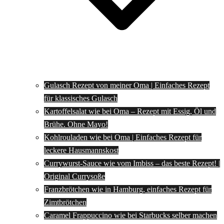
Gulasch Rezept von meiner Oma | Einfaches Rezept
für klassisches Gulasch
Kartoffelsalat wie bei Oma – Rezept mit Essig, Öl und
Brühe. Ohne Mayo!
Kohlrouladen wie bei Oma | Einfaches Rezept für
leckere Hausmannskost
Currywurst-Sauce wie vom Imbiss – das beste Rezept! |
Original Currysoße
Franzbrötchen wie in Hamburg, einfaches Rezept für
Zimtbrötchen
Caramel Frappuccino wie bei Starbucks selber machen