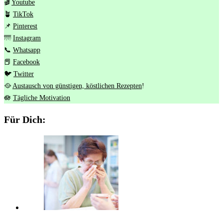
🎬
Youtube
🪴
TikTok
📌
Pinterest
🌁
Instagram
📞
Whatsapp
📕
Facebook
🐦
Twitter
🥘
Austausch von günstigen, köstlichen Rezepten
!
🪷
Tägliche Motivation
Für Dich: