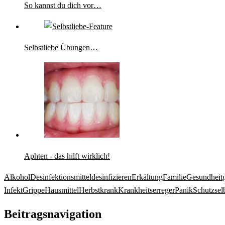
So kannst du dich vor…
Selbstliebe Übungen…
Aphten - das hilft wirklich!
Alkohol
Desinfektionsmittel
desinfizieren
Erkältung
Familie
Gesundheit
Infekt
Grippe
Hausmittel
Herbst
krank
Krankheitserreger
Panik
Schutz
se
Beitragsnavigation