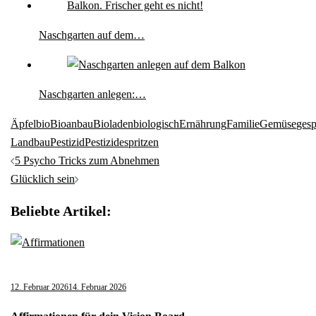
Naschgarten auf dem…
Naschgarten anlegen:…
Äpfel
bio
Bioanbau
Bioladen
biologisch
Ernährung
Familie
Gemüse
gesp
Landbau
Pestizid
Pestizide
spritzen
Beitragsnavigation
5 Psycho Tricks zum Abnehmen
Glücklich sein
Beliebte Artikel:
12. Februar 2026
14. Februar 2026