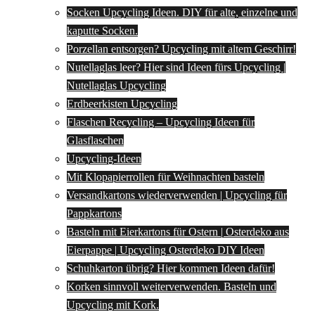
Socken Upcycling Ideen. DIY für alte, einzelne und
kaputte Socken.
Porzellan entsorgen? Upcycling mit altem Geschirr!
Nutellaglas leer? Hier sind Ideen fürs Upcycling |
Nutellaglas Upcycling
Erdbeerkisten Upcycling
Flaschen Recycling – Upcycling Ideen für
Glasflaschen
Upcycling-Ideen
Mit Klopapierrollen für Weihnachten basteln
Versandkartons wiederverwenden | Upcycling für
Pappkartons
Basteln mit Eierkartons für Ostern | Osterdeko aus
Eierpappe | Upcycling Osterdeko DIY Ideen
Schuhkarton übrig? Hier kommen Ideen dafür!
Korken sinnvoll weiterverwenden. Basteln und
Upcycling mit Kork.