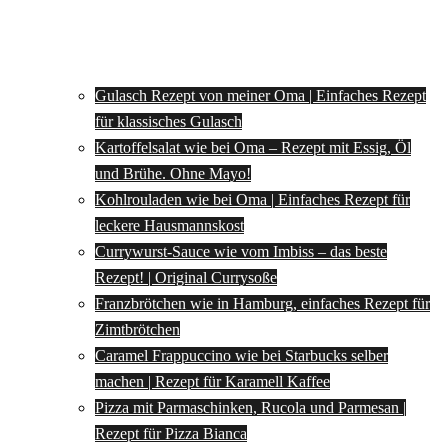
Gulasch Rezept von meiner Oma | Einfaches Rezept
für klassisches Gulasch
Kartoffelsalat wie bei Oma – Rezept mit Essig, Öl
und Brühe. Ohne Mayo!
Kohlrouladen wie bei Oma | Einfaches Rezept für
leckere Hausmannskost
Currywurst-Sauce wie vom Imbiss – das beste
Rezept! | Original Currysoße
Franzbrötchen wie in Hamburg, einfaches Rezept für
Zimtbrötchen
Caramel Frappuccino wie bei Starbucks selber
machen | Rezept für Karamell Kaffee
Pizza mit Parmaschinken, Rucola und Parmesan |
Rezept für Pizza Bianca