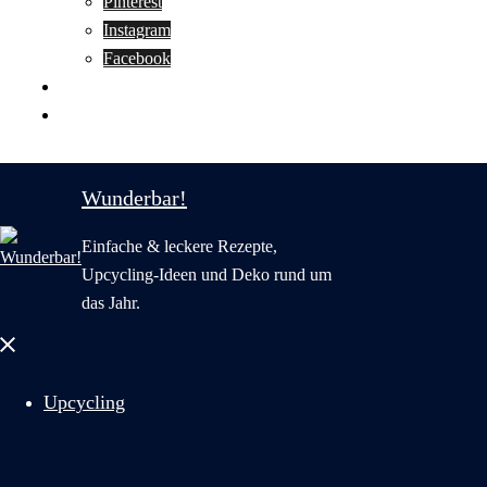
Pinterest
Instagram
Facebook
Motivation
Wunderbar in English
Wunderbar!
Einfache & leckere Rezepte,
Upcycling-Ideen und Deko rund um
das Jahr.
Menü
schließen
Upcycling