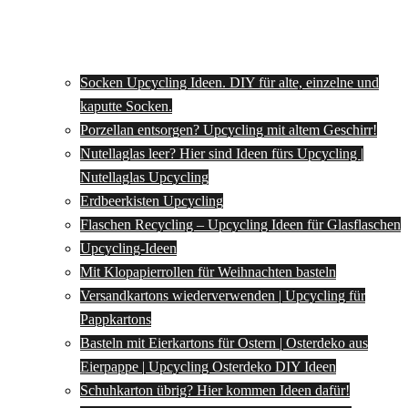
Socken Upcycling Ideen. DIY für alte, einzelne und
kaputte Socken.
Porzellan entsorgen? Upcycling mit altem Geschirr!
Nutellaglas leer? Hier sind Ideen fürs Upcycling |
Nutellaglas Upcycling
Erdbeerkisten Upcycling
Flaschen Recycling – Upcycling Ideen für Glasflaschen
Upcycling-Ideen
Mit Klopapierrollen für Weihnachten basteln
Versandkartons wiederverwenden | Upcycling für
Pappkartons
Basteln mit Eierkartons für Ostern | Osterdeko aus
Eierpappe | Upcycling Osterdeko DIY Ideen
Schuhkarton übrig? Hier kommen Ideen dafür!