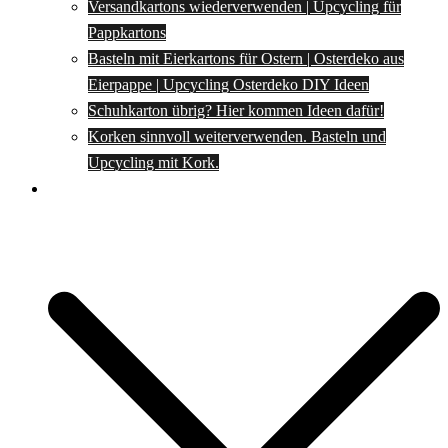
Versandkartons wiederverwenden | Upcycling für
Pappkartons
Basteln mit Eierkartons für Ostern | Osterdeko aus
Eierpappe | Upcycling Osterdeko DIY Ideen
Schuhkarton übrig? Hier kommen Ideen dafür!
Korken sinnvoll weiterverwenden. Basteln und
Upcycling mit Kork.
Spartipps