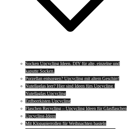
Socken Upcycling Ideen. DIY für alte, einzelne und
kaputte Socken.
Porzellan entsorgen? Upcycling mit altem Geschirr!
Nutellaglas leer? Hier sind Ideen fürs Upcycling |
Nutellaglas Upcycling
Erdbeerkisten Upcycling
Flaschen Recycling – Upcycling Ideen für Glasflaschen
Upcycling-Ideen
Mit Klopapierrollen für Weihnachten basteln