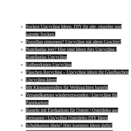
Socken Upcycling Ideen. DIY für alte, einzelne und
kaputte Socken.
Porzellan entsorgen? Upcycling mit altem Geschirr!
Nutellaglas leer? Hier sind Ideen fürs Upcycling |
Nutellaglas Upcycling
Erdbeerkisten Upcycling
Flaschen Recycling – Upcycling Ideen für Glasflaschen
Upcycling-Ideen
Mit Klopapierrollen für Weihnachten basteln
Versandkartons wiederverwenden | Upcycling für
Pappkartons
Basteln mit Eierkartons für Ostern | Osterdeko aus
Eierpappe | Upcycling Osterdeko DIY Ideen
Schuhkarton übrig? Hier kommen Ideen dafür!