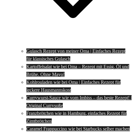
Gulasch Rezept von meiner Oma | Einfaches Rezept
für klassisches Gulasch
Kartoffelsalat wie bei Oma – Rezept mit Essig, Öl und
Brühe. Ohne Mayo!
Kohlrouladen wie bei Oma | Einfaches Rezept für
leckere Hausmannskost
Currywurst-Sauce wie vom Imbiss – das beste Rezept! |
Original Currysoße
Franzbrötchen wie in Hamburg, einfaches Rezept für
Zimtbrötchen
Caramel Frappuccino wie bei Starbucks selber machen