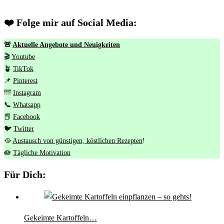
❤️ Folge mir auf Social Media:
🚨
Aktuelle Angebote und Neuigkeiten
🎬
Youtube
🪴
TikTok
📌
Pinterest
🌁
Instagram
📞
Whatsapp
📕
Facebook
🐦
Twitter
🥘
Austausch von günstigen, köstlichen Rezepten
!
🪷
Tägliche Motivation
Für Dich:
Gekeimte Kartoffeln…