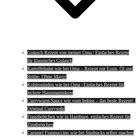
Gulasch Rezept von meiner Oma | Einfaches Rezept
für klassisches Gulasch
Kartoffelsalat wie bei Oma – Rezept mit Essig, Öl und
Brühe. Ohne Mayo!
Kohlrouladen wie bei Oma | Einfaches Rezept für
leckere Hausmannskost
Currywurst-Sauce wie vom Imbiss – das beste Rezept! |
Original Currysoße
Franzbrötchen wie in Hamburg, einfaches Rezept für
Zimtbrötchen
Caramel Frappuccino wie bei Starbucks selber machen