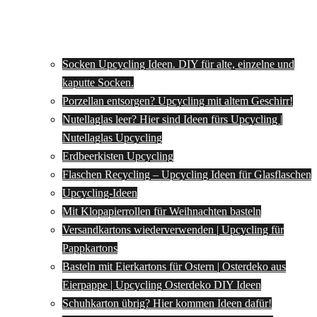
Socken Upcycling Ideen. DIY für alte, einzelne und
kaputte Socken.
Porzellan entsorgen? Upcycling mit altem Geschirr!
Nutellaglas leer? Hier sind Ideen fürs Upcycling |
Nutellaglas Upcycling
Erdbeerkisten Upcycling
Flaschen Recycling – Upcycling Ideen für Glasflaschen
Upcycling-Ideen
Mit Klopapierrollen für Weihnachten basteln
Versandkartons wiederverwenden | Upcycling für
Pappkartons
Basteln mit Eierkartons für Ostern | Osterdeko aus
Eierpappe | Upcycling Osterdeko DIY Ideen
Schuhkarton übrig? Hier kommen Ideen dafür!