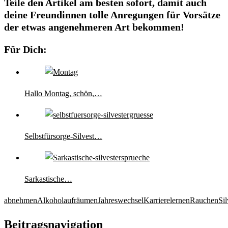
Teile den Artikel am besten sofort, damit auch
deine Freundinnen tolle Anregungen für Vorsätze
der etwas angenehmeren Art bekommen!
Für Dich:
Hallo Montag, schön,…
Selbstfürsorge-Silvest…
Sarkastische…
abnehmen
Alkohol
aufräumen
Jahreswechsel
Karriere
lernen
Rauchen
Sil
Beitragsnavigation