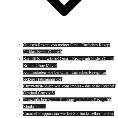
Gulasch Rezept von meiner Oma | Einfaches Rezept
für klassisches Gulasch
Kartoffelsalat wie bei Oma – Rezept mit Essig, Öl und
Brühe. Ohne Mayo!
Kohlrouladen wie bei Oma | Einfaches Rezept für
leckere Hausmannskost
Currywurst-Sauce wie vom Imbiss – das beste Rezept! |
Original Currysoße
Franzbrötchen wie in Hamburg, einfaches Rezept für
Zimtbrötchen
Caramel Frappuccino wie bei Starbucks selber machen