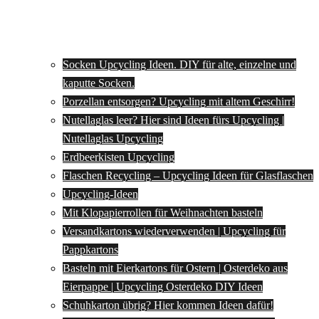
Socken Upcycling Ideen. DIY für alte, einzelne und
kaputte Socken.
Porzellan entsorgen? Upcycling mit altem Geschirr!
Nutellaglas leer? Hier sind Ideen fürs Upcycling |
Nutellaglas Upcycling
Erdbeerkisten Upcycling
Flaschen Recycling – Upcycling Ideen für Glasflaschen
Upcycling-Ideen
Mit Klopapierrollen für Weihnachten basteln
Versandkartons wiederverwenden | Upcycling für
Pappkartons
Basteln mit Eierkartons für Ostern | Osterdeko aus
Eierpappe | Upcycling Osterdeko DIY Ideen
Schuhkarton übrig? Hier kommen Ideen dafür!