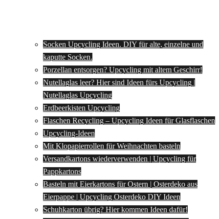
Socken Upcycling Ideen. DIY für alte, einzelne und
kaputte Socken.
Porzellan entsorgen? Upcycling mit altem Geschirr!
Nutellaglas leer? Hier sind Ideen fürs Upcycling |
Nutellaglas Upcycling
Erdbeerkisten Upcycling
Flaschen Recycling – Upcycling Ideen für Glasflaschen
Upcycling-Ideen
Mit Klopapierrollen für Weihnachten basteln
Versandkartons wiederverwenden | Upcycling für
Pappkartons
Basteln mit Eierkartons für Ostern | Osterdeko aus
Eierpappe | Upcycling Osterdeko DIY Ideen
Schuhkarton übrig? Hier kommen Ideen dafür!