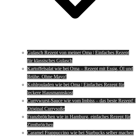
Gulasch Rezept von meiner Oma | Einfaches Rezept
für klassisches Gulasch
Kartoffelsalat wie bei Oma – Rezept mit Essig, Öl und
Brühe. Ohne Mayo!
Kohlrouladen wie bei Oma | Einfaches Rezept für
leckere Hausmannskost
Currywurst-Sauce wie vom Imbiss – das beste Rezept! |
Original Currysoße
Franzbrötchen wie in Hamburg, einfaches Rezept für
Zimtbrötchen
Caramel Frappuccino wie bei Starbucks selber machen