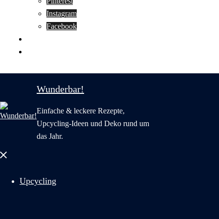
Pinterest
Instagram
Facebook
Motivation
Wunderbar in English
Wunderbar!
Einfache & leckere Rezepte,
Upcycling-Ideen und Deko rund um
das Jahr.
Menü
schließen
Upcycling