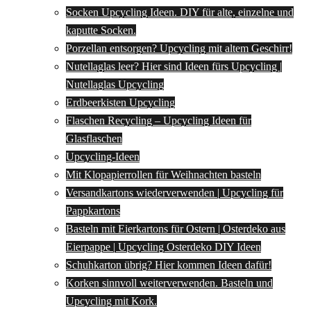
Socken Upcycling Ideen. DIY für alte, einzelne und
kaputte Socken.
Porzellan entsorgen? Upcycling mit altem Geschirr!
Nutellaglas leer? Hier sind Ideen fürs Upcycling |
Nutellaglas Upcycling
Erdbeerkisten Upcycling
Flaschen Recycling – Upcycling Ideen für
Glasflaschen
Upcycling-Ideen
Mit Klopapierrollen für Weihnachten basteln
Versandkartons wiederverwenden | Upcycling für
Pappkartons
Basteln mit Eierkartons für Ostern | Osterdeko aus
Eierpappe | Upcycling Osterdeko DIY Ideen
Schuhkarton übrig? Hier kommen Ideen dafür!
Korken sinnvoll weiterverwenden. Basteln und
Upcycling mit Kork.