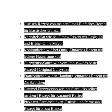
Gulasch Rezept von meiner Oma | Einfaches Rezept
für klassisches Gulasch
Kartoffelsalat wie bei Oma – Rezept mit Essig, Öl
und Brühe. Ohne Mayo!
Kohlrouladen wie bei Oma | Einfaches Rezept für
leckere Hausmannskost
Currywurst-Sauce wie vom Imbiss – das beste
Rezept! | Original Currysoße
Franzbrötchen wie in Hamburg, einfaches Rezept für
Zimtbrötchen
Caramel Frappuccino wie bei Starbucks selber
machen | Rezept für Karamell Kaffee
Pizza mit Parmaschinken, Rucola und Parmesan |
Rezept für Pizza Bianca