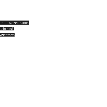
fort umsetzen kannst
ucht sind!
-Plattform