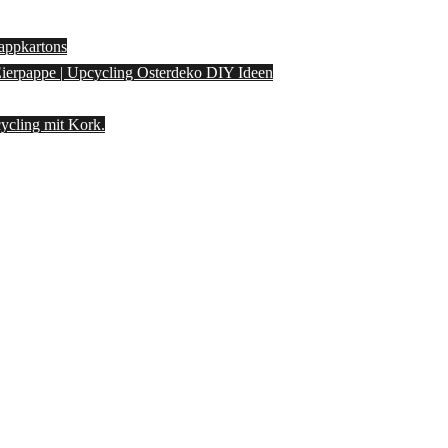
appkartons
 Eierpappe | Upcycling Osterdeko DIY Ideen
ycling mit Kork.