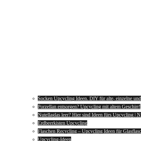
Socken Upcycling Ideen. DIY für alte, einzelne un
Porzellan entsorgen? Upcycling mit altem Geschirr!
Nutellaglas leer? Hier sind Ideen fürs Upcycling | 
Erdbeerkisten Upcycling
Flaschen Recycling – Upcycling Ideen für Glasflas
Upcycling-Ideen