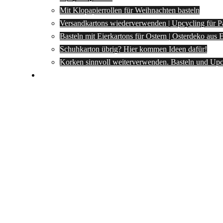
Mit Klopapierrollen für Weihnachten basteln
Versandkartons wiederverwenden | Upcycling für P
Basteln mit Eierkartons für Ostern | Osterdeko aus
Schuhkarton übrig? Hier kommen Ideen dafür!
Korken sinnvoll weiterverwenden. Basteln und Upc
Spartipps