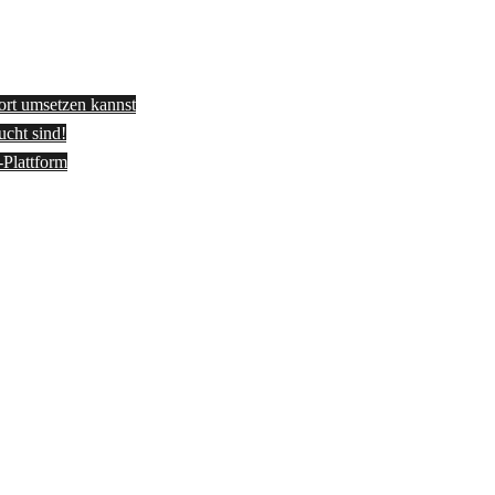
fort umsetzen kannst
ucht sind!
-Plattform