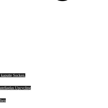
d kaputte Socken.
Nutellaglas Upcycling
chen