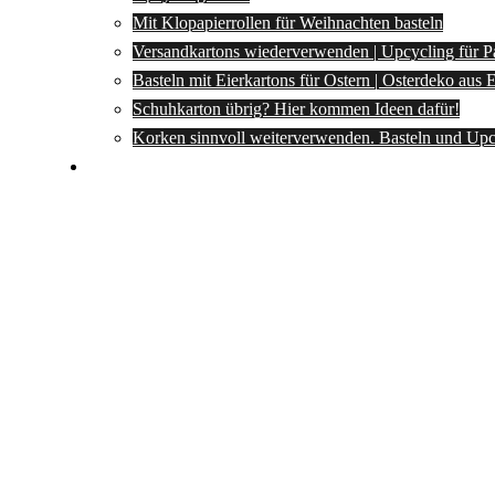
Mit Klopapierrollen für Weihnachten basteln
Versandkartons wiederverwenden | Upcycling für P
Basteln mit Eierkartons für Ostern | Osterdeko aus
Schuhkarton übrig? Hier kommen Ideen dafür!
Korken sinnvoll weiterverwenden. Basteln und Upc
Spartipps