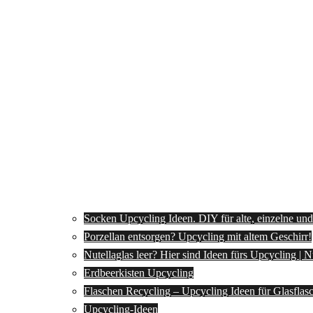
Socken Upcycling Ideen. DIY für alte, einzelne un
Porzellan entsorgen? Upcycling mit altem Geschirr!
Nutellaglas leer? Hier sind Ideen fürs Upcycling | 
Erdbeerkisten Upcycling
Flaschen Recycling – Upcycling Ideen für Glasflas
Upcycling-Ideen