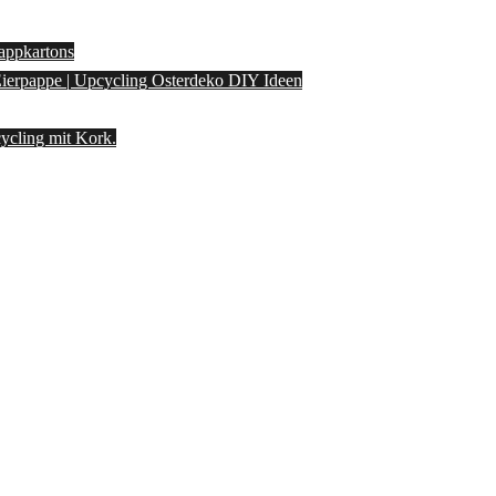
appkartons
 Eierpappe | Upcycling Osterdeko DIY Ideen
ycling mit Kork.