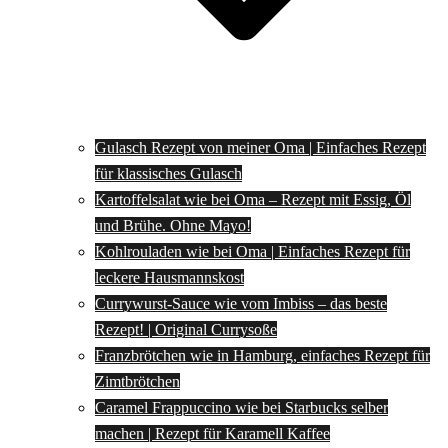
Gulasch Rezept von meiner Oma | Einfaches Rezept
für klassisches Gulasch
Kartoffelsalat wie bei Oma – Rezept mit Essig, Öl
und Brühe. Ohne Mayo!
Kohlrouladen wie bei Oma | Einfaches Rezept für
leckere Hausmannskost
Currywurst-Sauce wie vom Imbiss – das beste
Rezept! | Original Currysoße
Franzbrötchen wie in Hamburg, einfaches Rezept für
Zimtbrötchen
Caramel Frappuccino wie bei Starbucks selber
machen | Rezept für Karamell Kaffee