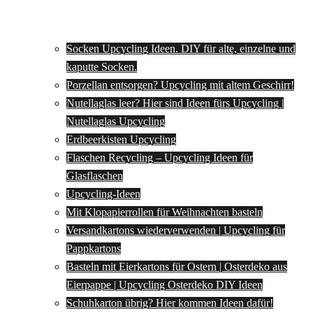
Socken Upcycling Ideen. DIY für alte, einzelne und
kaputte Socken.
Porzellan entsorgen? Upcycling mit altem Geschirr!
Nutellaglas leer? Hier sind Ideen fürs Upcycling |
Nutellaglas Upcycling
Erdbeerkisten Upcycling
Flaschen Recycling – Upcycling Ideen für
Glasflaschen
Upcycling-Ideen
Mit Klopapierrollen für Weihnachten basteln
Versandkartons wiederverwenden | Upcycling für
Pappkartons
Basteln mit Eierkartons für Ostern | Osterdeko aus
Eierpappe | Upcycling Osterdeko DIY Ideen
Schuhkarton übrig? Hier kommen Ideen dafür!