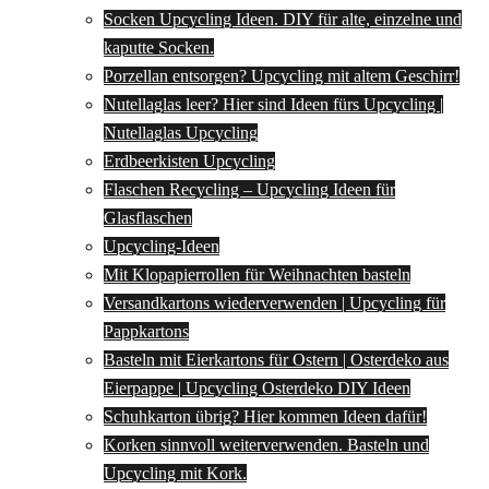
Socken Upcycling Ideen. DIY für alte, einzelne und
kaputte Socken.
Porzellan entsorgen? Upcycling mit altem Geschirr!
Nutellaglas leer? Hier sind Ideen fürs Upcycling |
Nutellaglas Upcycling
Erdbeerkisten Upcycling
Flaschen Recycling – Upcycling Ideen für
Glasflaschen
Upcycling-Ideen
Mit Klopapierrollen für Weihnachten basteln
Versandkartons wiederverwenden | Upcycling für
Pappkartons
Basteln mit Eierkartons für Ostern | Osterdeko aus
Eierpappe | Upcycling Osterdeko DIY Ideen
Schuhkarton übrig? Hier kommen Ideen dafür!
Korken sinnvoll weiterverwenden. Basteln und
Upcycling mit Kork.