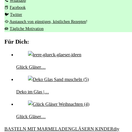
📞
Whatsapp
📕
Facebook
🐦
Twitter
🥘
Austausch von günstigen, köstlichen Rezepten
!
🪷
Tägliche Motivation
Für Dich:
Glück Gläser…
Deko im Glas |…
Glück Gläser…
BASTELN MIT MARMELADENGLÄSERN KINDER
diy