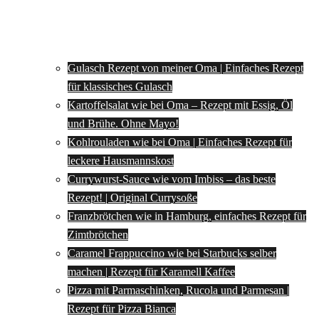
Gulasch Rezept von meiner Oma | Einfaches Rezept
für klassisches Gulasch
Kartoffelsalat wie bei Oma – Rezept mit Essig, Öl
und Brühe. Ohne Mayo!
Kohlrouladen wie bei Oma | Einfaches Rezept für
leckere Hausmannskost
Currywurst-Sauce wie vom Imbiss – das beste
Rezept! | Original Currysoße
Franzbrötchen wie in Hamburg, einfaches Rezept für
Zimtbrötchen
Caramel Frappuccino wie bei Starbucks selber
machen | Rezept für Karamell Kaffee
Pizza mit Parmaschinken, Rucola und Parmesan |
Rezept für Pizza Bianca