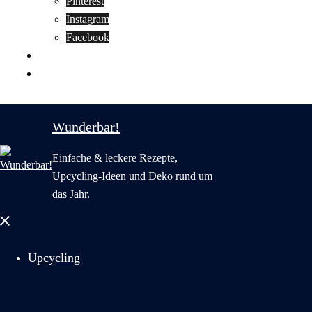
Pinterest
Instagram
Facebook
Motivation
Wunderbar in English
Wunderbar!
Einfache & leckere Rezepte,
Upcycling-Ideen und Deko rund um
das Jahr.
Menü
schließen
Upcycling