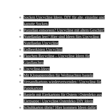
Socken Upcycling Ideen. DIY für alte, einzelne und
kaputte Socken.
Porzellan entsorgen? Upcycling mit altem Geschirr!
Nutellaglas leer? Hier sind Ideen fürs Upcycling |
Nutellaglas Upcycling
Erdbeerkisten Upcycling
Flaschen Recycling – Upcycling Ideen für
Glasflaschen
Upcycling-Ideen
Mit Klopapierrollen für Weihnachten basteln
Versandkartons wiederverwenden | Upcycling für
Pappkartons
Basteln mit Eierkartons für Ostern | Osterdeko aus
Eierpappe | Upcycling Osterdeko DIY Ideen
Schuhkarton übrig? Hier kommen Ideen dafür!