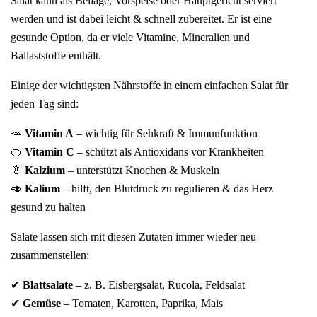
Salat kann als Beilage, Vorspeise oder Hauptgericht serviert
werden und ist dabei leicht & schnell zubereitet. Er ist eine
gesunde Option, da er viele Vitamine, Mineralien und
Ballaststoffe enthält.
Einige der wichtigsten Nährstoffe in einem einfachen Salat für
jeden Tag sind:
🥕
Vitamin A
– wichtig für Sehkraft & Immunfunktion
🍊
Vitamin C
– schützt als Antioxidans vor Krankheiten
🥬
Kalzium
– unterstützt Knochen & Muskeln
🥑
Kalium
– hilft, den Blutdruck zu regulieren & das Herz
gesund zu halten
Salate lassen sich mit diesen Zutaten immer wieder neu
zusammenstellen:
✔
Blattsalate
– z. B. Eisbergsalat, Rucola, Feldsalat
✔
Gemüse
– Tomaten, Karotten, Paprika, Mais