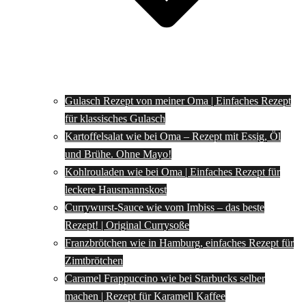
Gulasch Rezept von meiner Oma | Einfaches Rezept
für klassisches Gulasch
Kartoffelsalat wie bei Oma – Rezept mit Essig, Öl
und Brühe. Ohne Mayo!
Kohlrouladen wie bei Oma | Einfaches Rezept für
leckere Hausmannskost
Currywurst-Sauce wie vom Imbiss – das beste
Rezept! | Original Currysoße
Franzbrötchen wie in Hamburg, einfaches Rezept für
Zimtbrötchen
Caramel Frappuccino wie bei Starbucks selber
machen | Rezept für Karamell Kaffee