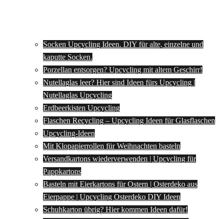
Socken Upcycling Ideen. DIY für alte, einzelne und
kaputte Socken.
Porzellan entsorgen? Upcycling mit altem Geschirr!
Nutellaglas leer? Hier sind Ideen fürs Upcycling |
Nutellaglas Upcycling
Erdbeerkisten Upcycling
Flaschen Recycling – Upcycling Ideen für Glasflaschen
Upcycling-Ideen
Mit Klopapierrollen für Weihnachten basteln
Versandkartons wiederverwenden | Upcycling für
Pappkartons
Basteln mit Eierkartons für Ostern | Osterdeko aus
Eierpappe | Upcycling Osterdeko DIY Ideen
Schuhkarton übrig? Hier kommen Ideen dafür!