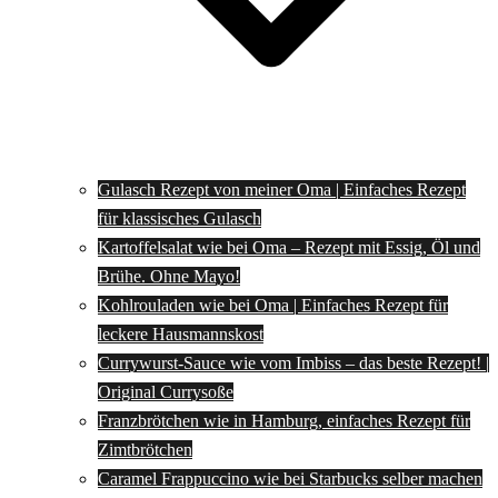
Gulasch Rezept von meiner Oma | Einfaches Rezept
für klassisches Gulasch
Kartoffelsalat wie bei Oma – Rezept mit Essig, Öl und
Brühe. Ohne Mayo!
Kohlrouladen wie bei Oma | Einfaches Rezept für
leckere Hausmannskost
Currywurst-Sauce wie vom Imbiss – das beste Rezept! |
Original Currysoße
Franzbrötchen wie in Hamburg, einfaches Rezept für
Zimtbrötchen
Caramel Frappuccino wie bei Starbucks selber machen