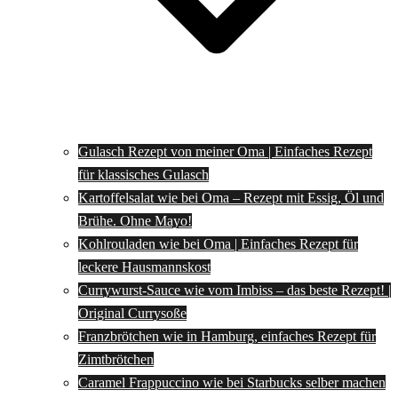
Gulasch Rezept von meiner Oma | Einfaches Rezept
für klassisches Gulasch
Kartoffelsalat wie bei Oma – Rezept mit Essig, Öl und
Brühe. Ohne Mayo!
Kohlrouladen wie bei Oma | Einfaches Rezept für
leckere Hausmannskost
Currywurst-Sauce wie vom Imbiss – das beste Rezept! |
Original Currysoße
Franzbrötchen wie in Hamburg, einfaches Rezept für
Zimtbrötchen
Caramel Frappuccino wie bei Starbucks selber machen