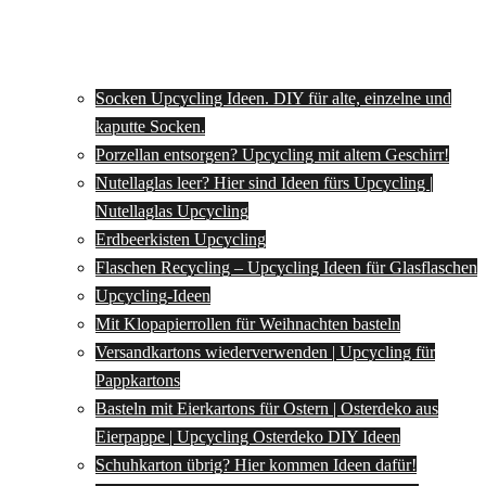
Socken Upcycling Ideen. DIY für alte, einzelne und
kaputte Socken.
Porzellan entsorgen? Upcycling mit altem Geschirr!
Nutellaglas leer? Hier sind Ideen fürs Upcycling |
Nutellaglas Upcycling
Erdbeerkisten Upcycling
Flaschen Recycling – Upcycling Ideen für Glasflaschen
Upcycling-Ideen
Mit Klopapierrollen für Weihnachten basteln
Versandkartons wiederverwenden | Upcycling für
Pappkartons
Basteln mit Eierkartons für Ostern | Osterdeko aus
Eierpappe | Upcycling Osterdeko DIY Ideen
Schuhkarton übrig? Hier kommen Ideen dafür!