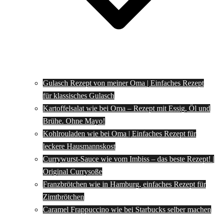
Gulasch Rezept von meiner Oma | Einfaches Rezept
für klassisches Gulasch
Kartoffelsalat wie bei Oma – Rezept mit Essig, Öl und
Brühe. Ohne Mayo!
Kohlrouladen wie bei Oma | Einfaches Rezept für
leckere Hausmannskost
Currywurst-Sauce wie vom Imbiss – das beste Rezept! |
Original Currysoße
Franzbrötchen wie in Hamburg, einfaches Rezept für
Zimtbrötchen
Caramel Frappuccino wie bei Starbucks selber machen