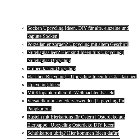
Socken Upcycling Ideen. DIY für alte, einzelne und
kaputte Socken.
Porzellan entsorgen? Upcycling mit altem Geschirr!
Nutellaglas leer? Hier sind Ideen fürs Upcycling |
Nutellaglas Upcycling
Erdbeerkisten Upcycling
Flaschen Recycling – Upcycling Ideen für Glasflaschen
Upcycling-Ideen
Mit Klopapierrollen für Weihnachten basteln
Versandkartons wiederverwenden | Upcycling für
Pappkartons
Basteln mit Eierkartons für Ostern | Osterdeko aus
Eierpappe | Upcycling Osterdeko DIY Ideen
Schuhkarton übrig? Hier kommen Ideen dafür!