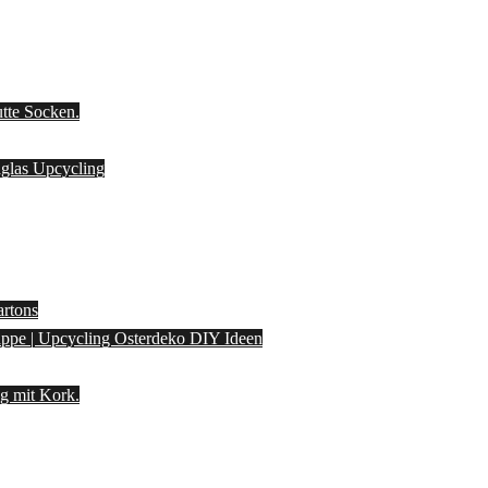
utte Socken.
laglas Upcycling
artons
pappe | Upcycling Osterdeko DIY Ideen
g mit Kork.