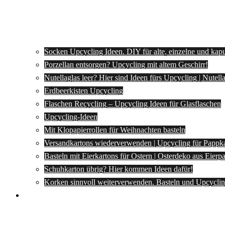
Socken Upcycling Ideen. DIY für alte, einzelne und kap
Porzellan entsorgen? Upcycling mit altem Geschirr!
Nutellaglas leer? Hier sind Ideen fürs Upcycling | Nutel
Erdbeerkisten Upcycling
Flaschen Recycling – Upcycling Ideen für Glasflaschen
Upcycling-Ideen
Mit Klopapierrollen für Weihnachten basteln
Versandkartons wiederverwenden | Upcycling für Pappk
Basteln mit Eierkartons für Ostern | Osterdeko aus Eier
Schuhkarton übrig? Hier kommen Ideen dafür!
Korken sinnvoll weiterverwenden. Basteln und Upcyclin
Spartipps