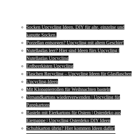
Socken Upcycling Ideen. DIY für alte, einzelne und
kaputte Socken.
Porzellan entsorgen? Upcycling mit altem Geschirr!
Nutellaglas leer? Hier sind Ideen fürs Upcycling |
Nutellaglas Upcycling
Erdbeerkisten Upcycling
Flaschen Recycling – Upcycling Ideen für Glasflaschen
Upcycling-Ideen
Mit Klopapierrollen für Weihnachten basteln
Versandkartons wiederverwenden | Upcycling für
Pappkartons
Basteln mit Eierkartons für Ostern | Osterdeko aus
Eierpappe | Upcycling Osterdeko DIY Ideen
Schuhkarton übrig? Hier kommen Ideen dafür!