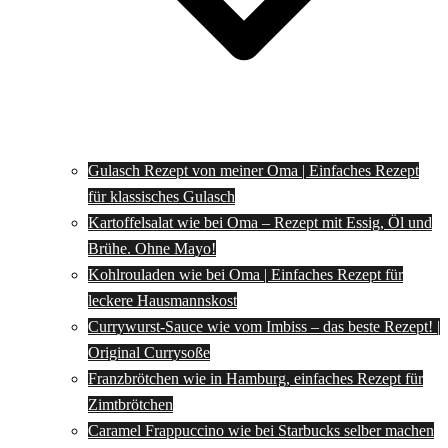
Gulasch Rezept von meiner Oma | Einfaches Rezept
für klassisches Gulasch
Kartoffelsalat wie bei Oma – Rezept mit Essig, Öl und
Brühe. Ohne Mayo!
Kohlrouladen wie bei Oma | Einfaches Rezept für
leckere Hausmannskost
Currywurst-Sauce wie vom Imbiss – das beste Rezept! |
Original Currysoße
Franzbrötchen wie in Hamburg, einfaches Rezept für
Zimtbrötchen
Caramel Frappuccino wie bei Starbucks selber machen