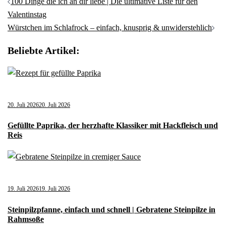
Beitragsnavigation
100 Dinge die ich an dir liebe | Die ultimative Liste für den
Valentinstag
Würstchen im Schlafrock – einfach, knusprig & unwiderstehlich
Beliebte Artikel:
20. Juli 2026
20. Juli 2026
Gefüllte Paprika, der herzhafte Klassiker mit Hackfleisch und
Reis
19. Juli 2026
19. Juli 2026
Steinpilzpfanne, einfach und schnell | Gebratene Steinpilze in
Rahmsoße