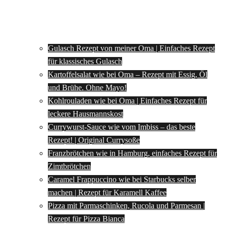
Gulasch Rezept von meiner Oma | Einfaches Rezept
für klassisches Gulasch
Kartoffelsalat wie bei Oma – Rezept mit Essig, Öl
und Brühe. Ohne Mayo!
Kohlrouladen wie bei Oma | Einfaches Rezept für
leckere Hausmannskost
Currywurst-Sauce wie vom Imbiss – das beste
Rezept! | Original Currysoße
Franzbrötchen wie in Hamburg, einfaches Rezept für
Zimtbrötchen
Caramel Frappuccino wie bei Starbucks selber
machen | Rezept für Karamell Kaffee
Pizza mit Parmaschinken, Rucola und Parmesan |
Rezept für Pizza Bianca