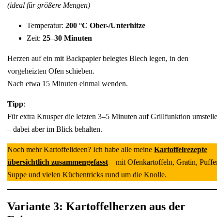
(ideal für größere Mengen)
Temperatur:
200 °C Ober-/Unterhitze
Zeit:
25–30 Minuten
Herzen auf ein mit Backpapier belegtes Blech legen, in den
vorgeheizten Ofen schieben.
Nach etwa 15 Minuten einmal wenden.
Tipp
:
Für extra Knusper die letzten 3–5 Minuten auf Grillfunktion umstell
– dabei aber im Blick behalten.
Noch mehr Kartoffelideen? Ich habe alle meine
Kartoffelrezepte
übersichtlich zusammengefasst
– mit Ofenkartoffeln, Gratin, Puffer
Suppe und vielen Küchentricks rund um die Knolle.
Variante 3: Kartoffelherzen aus der