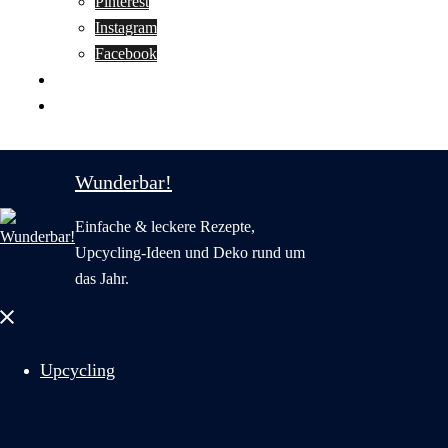
Pinterest
Instagram
Facebook
Motivation
Wunderbar in English
Wunderbar!
Einfache & leckere Rezepte,
Upcycling-Ideen und Deko rund um
das Jahr.
Menü
schließen
Upcycling