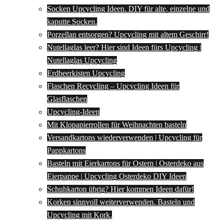
Socken Upcycling Ideen. DIY für alte, einzelne und
kaputte Socken.
Porzellan entsorgen? Upcycling mit altem Geschirr!
Nutellaglas leer? Hier sind Ideen fürs Upcycling |
Nutellaglas Upcycling
Erdbeerkisten Upcycling
Flaschen Recycling – Upcycling Ideen für
Glasflaschen
Upcycling-Ideen
Mit Klopapierrollen für Weihnachten basteln
Versandkartons wiederverwenden | Upcycling für
Pappkartons
Basteln mit Eierkartons für Ostern | Osterdeko aus
Eierpappe | Upcycling Osterdeko DIY Ideen
Schuhkarton übrig? Hier kommen Ideen dafür!
Korken sinnvoll weiterverwenden. Basteln und
Upcycling mit Kork.