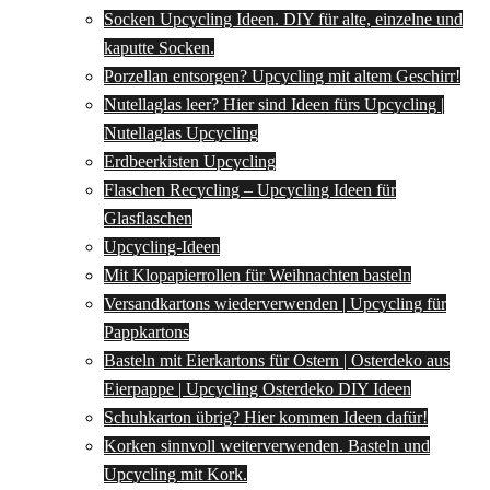
Socken Upcycling Ideen. DIY für alte, einzelne und
kaputte Socken.
Porzellan entsorgen? Upcycling mit altem Geschirr!
Nutellaglas leer? Hier sind Ideen fürs Upcycling |
Nutellaglas Upcycling
Erdbeerkisten Upcycling
Flaschen Recycling – Upcycling Ideen für
Glasflaschen
Upcycling-Ideen
Mit Klopapierrollen für Weihnachten basteln
Versandkartons wiederverwenden | Upcycling für
Pappkartons
Basteln mit Eierkartons für Ostern | Osterdeko aus
Eierpappe | Upcycling Osterdeko DIY Ideen
Schuhkarton übrig? Hier kommen Ideen dafür!
Korken sinnvoll weiterverwenden. Basteln und
Upcycling mit Kork.