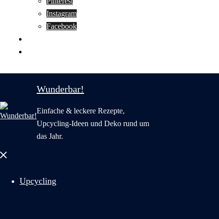
Pinterest
Instagram
Facebook
Motivation
Wunderbar in English
Wunderbar!
Einfache & leckere Rezepte,
Upcycling-Ideen und Deko rund um
das Jahr.
Menü
schließen
Upcycling