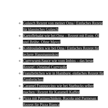
Gulasch Rezept von meiner Oma | Einfaches Rezept
für klassisches Gulasch
Kartoffelsalat wie bei Oma – Rezept mit Essig, Öl
und Brühe. Ohne Mayo!
Kohlrouladen wie bei Oma | Einfaches Rezept für
leckere Hausmannskost
Currywurst-Sauce wie vom Imbiss – das beste
Rezept! | Original Currysoße
Franzbrötchen wie in Hamburg, einfaches Rezept für
Zimtbrötchen
Caramel Frappuccino wie bei Starbucks selber
machen | Rezept für Karamell Kaffee
Pizza mit Parmaschinken, Rucola und Parmesan |
Rezept für Pizza Bianca