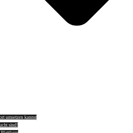
fort umsetzen kannst
ucht sind!
-Plattform