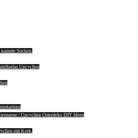
d kaputte Socken.
Nutellaglas Upcycling
chen
appkartons
 Eierpappe | Upcycling Osterdeko DIY Ideen
ycling mit Kork.