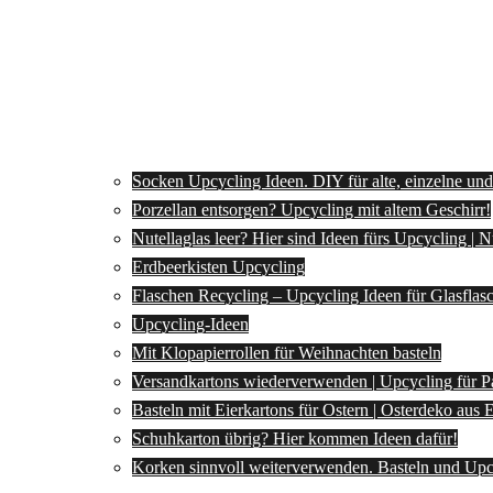
Socken Upcycling Ideen. DIY für alte, einzelne un
Porzellan entsorgen? Upcycling mit altem Geschirr!
Nutellaglas leer? Hier sind Ideen fürs Upcycling | 
Erdbeerkisten Upcycling
Flaschen Recycling – Upcycling Ideen für Glasflas
Upcycling-Ideen
Mit Klopapierrollen für Weihnachten basteln
Versandkartons wiederverwenden | Upcycling für P
Basteln mit Eierkartons für Ostern | Osterdeko aus
Schuhkarton übrig? Hier kommen Ideen dafür!
Korken sinnvoll weiterverwenden. Basteln und Upc