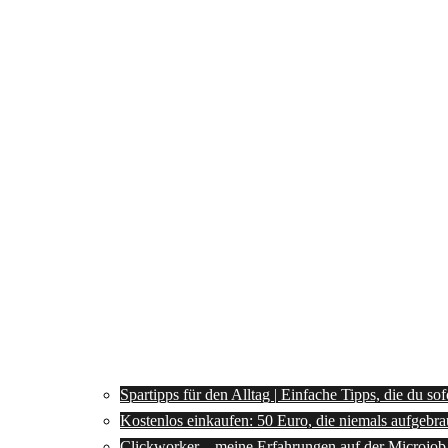
Spartipps für den Alltag | Einfache Tipps, die du so
Kostenlos einkaufen: 50 Euro, die niemals aufgebra
Clickworker – meine Erfahrungen auf der Microjob