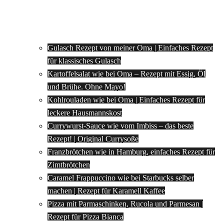
Gulasch Rezept von meiner Oma | Einfaches Rezept
für klassisches Gulasch
Kartoffelsalat wie bei Oma – Rezept mit Essig, Öl
und Brühe. Ohne Mayo!
Kohlrouladen wie bei Oma | Einfaches Rezept für
leckere Hausmannskost
Currywurst-Sauce wie vom Imbiss – das beste
Rezept! | Original Currysoße
Franzbrötchen wie in Hamburg, einfaches Rezept für
Zimtbrötchen
Caramel Frappuccino wie bei Starbucks selber
machen | Rezept für Karamell Kaffee
Pizza mit Parmaschinken, Rucola und Parmesan |
Rezept für Pizza Bianca