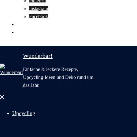
Pinterest
Instagram
Facebook
Motivation
Wunderbar in English
Wunderbar!
Einfache & leckere Rezepte,
Upcycling-Ideen und Deko rund um
das Jahr.
Menü
schließen
Upcycling