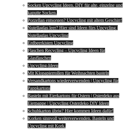
Socken Upcycling Ideen. DIY für alte, einzelne und
kaputte Socken.
Porzellan entsorgen? Upcycling mit altem Geschirr!
Nutellaglas leer? Hier sind Ideen fürs Upcycling |
Nutellaglas Upcycling
Erdbeerkisten Upcycling
Flaschen Recycling – Upcycling Ideen für
Glasflaschen
Upcycling-Ideen
Mit Klopapierrollen für Weihnachten basteln
Versandkartons wiederverwenden | Upcycling für
Pappkartons
Basteln mit Eierkartons für Ostern | Osterdeko aus
Eierpappe | Upcycling Osterdeko DIY Ideen
Schuhkarton übrig? Hier kommen Ideen dafür!
Korken sinnvoll weiterverwenden. Basteln und
Upcycling mit Kork.