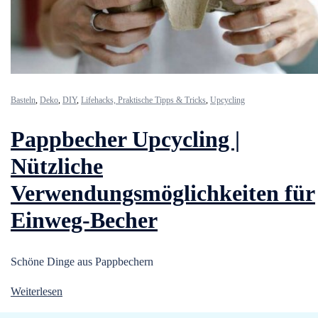
Basteln
,
Deko
,
DIY
,
Lifehacks, Praktische Tipps & Tricks
,
Upcycling
Pappbecher Upcycling |
Nützliche
Verwendungsmöglichkeiten für
Einweg-Becher
Schöne Dinge aus Pappbechern
Weiterlesen