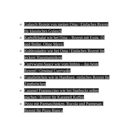
Gulasch Rezept von meiner Oma | Einfaches Rezept
für klassisches Gulasch
Kartoffelsalat wie bei Oma – Rezept mit Essig, Öl
und Brühe. Ohne Mayo!
Kohlrouladen wie bei Oma | Einfaches Rezept für
leckere Hausmannskost
Currywurst-Sauce wie vom Imbiss – das beste
Rezept! | Original Currysoße
Franzbrötchen wie in Hamburg, einfaches Rezept für
Zimtbrötchen
Caramel Frappuccino wie bei Starbucks selber
machen | Rezept für Karamell Kaffee
Pizza mit Parmaschinken, Rucola und Parmesan |
Rezept für Pizza Bianca