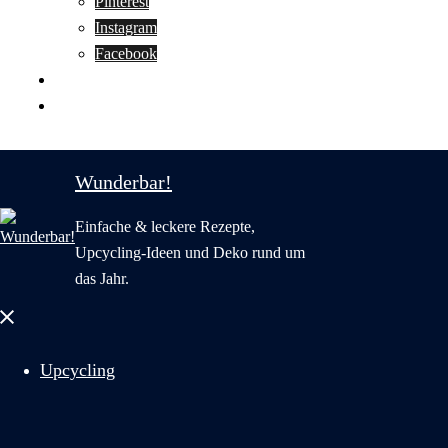
Pinterest
Instagram
Facebook
Motivation
Wunderbar in English
Wunderbar!
Einfache & leckere Rezepte,
Upcycling-Ideen und Deko rund um
das Jahr.
Menü
schließen
Upcycling