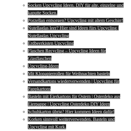
Socken Upcycling Ideen. DIY für alte, einzelne und
kaputte Socken.
Porzellan entsorgen? Upcycling mit altem Geschirr!
Nutellaglas leer? Hier sind Ideen fürs Upcycling |
Nutellaglas Upcycling
Erdbeerkisten Upcycling
Flaschen Recycling – Upcycling Ideen für
Glasflaschen
Upcycling-Ideen
Mit Klopapierrollen für Weihnachten basteln
Versandkartons wiederverwenden | Upcycling für
Pappkartons
Basteln mit Eierkartons für Ostern | Osterdeko aus
Eierpappe | Upcycling Osterdeko DIY Ideen
Schuhkarton übrig? Hier kommen Ideen dafür!
Korken sinnvoll weiterverwenden. Basteln und
Upcycling mit Kork.