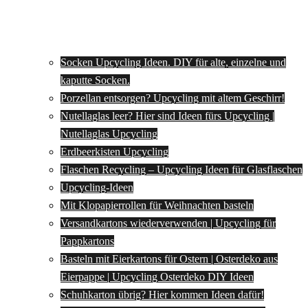
Socken Upcycling Ideen. DIY für alte, einzelne und
kaputte Socken.
Porzellan entsorgen? Upcycling mit altem Geschirr!
Nutellaglas leer? Hier sind Ideen fürs Upcycling |
Nutellaglas Upcycling
Erdbeerkisten Upcycling
Flaschen Recycling – Upcycling Ideen für Glasflaschen
Upcycling-Ideen
Mit Klopapierrollen für Weihnachten basteln
Versandkartons wiederverwenden | Upcycling für
Pappkartons
Basteln mit Eierkartons für Ostern | Osterdeko aus
Eierpappe | Upcycling Osterdeko DIY Ideen
Schuhkarton übrig? Hier kommen Ideen dafür!