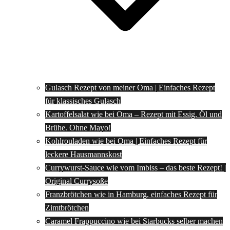
Gulasch Rezept von meiner Oma | Einfaches Rezept
für klassisches Gulasch
Kartoffelsalat wie bei Oma – Rezept mit Essig, Öl und
Brühe. Ohne Mayo!
Kohlrouladen wie bei Oma | Einfaches Rezept für
leckere Hausmannskost
Currywurst-Sauce wie vom Imbiss – das beste Rezept! |
Original Currysoße
Franzbrötchen wie in Hamburg, einfaches Rezept für
Zimtbrötchen
Caramel Frappuccino wie bei Starbucks selber machen