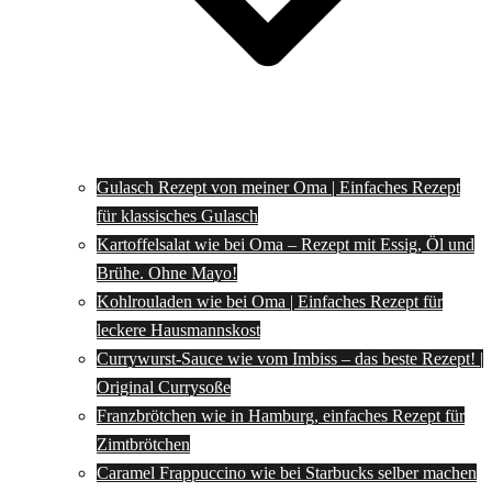
Gulasch Rezept von meiner Oma | Einfaches Rezept
für klassisches Gulasch
Kartoffelsalat wie bei Oma – Rezept mit Essig, Öl und
Brühe. Ohne Mayo!
Kohlrouladen wie bei Oma | Einfaches Rezept für
leckere Hausmannskost
Currywurst-Sauce wie vom Imbiss – das beste Rezept! |
Original Currysoße
Franzbrötchen wie in Hamburg, einfaches Rezept für
Zimtbrötchen
Caramel Frappuccino wie bei Starbucks selber machen