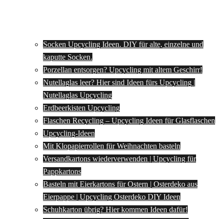
Socken Upcycling Ideen. DIY für alte, einzelne und
kaputte Socken.
Porzellan entsorgen? Upcycling mit altem Geschirr!
Nutellaglas leer? Hier sind Ideen fürs Upcycling |
Nutellaglas Upcycling
Erdbeerkisten Upcycling
Flaschen Recycling – Upcycling Ideen für Glasflaschen
Upcycling-Ideen
Mit Klopapierrollen für Weihnachten basteln
Versandkartons wiederverwenden | Upcycling für
Pappkartons
Basteln mit Eierkartons für Ostern | Osterdeko aus
Eierpappe | Upcycling Osterdeko DIY Ideen
Schuhkarton übrig? Hier kommen Ideen dafür!