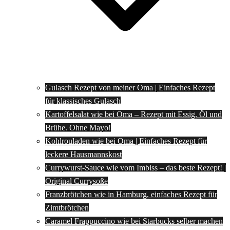
Gulasch Rezept von meiner Oma | Einfaches Rezept
für klassisches Gulasch
Kartoffelsalat wie bei Oma – Rezept mit Essig, Öl und
Brühe. Ohne Mayo!
Kohlrouladen wie bei Oma | Einfaches Rezept für
leckere Hausmannskost
Currywurst-Sauce wie vom Imbiss – das beste Rezept! |
Original Currysoße
Franzbrötchen wie in Hamburg, einfaches Rezept für
Zimtbrötchen
Caramel Frappuccino wie bei Starbucks selber machen