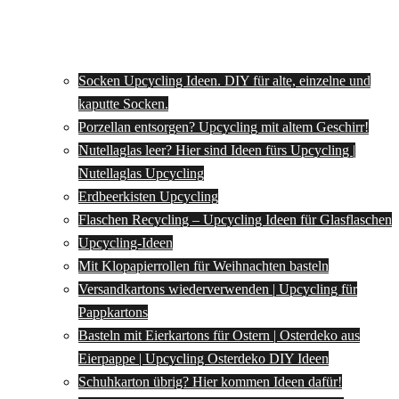
Socken Upcycling Ideen. DIY für alte, einzelne und
kaputte Socken.
Porzellan entsorgen? Upcycling mit altem Geschirr!
Nutellaglas leer? Hier sind Ideen fürs Upcycling |
Nutellaglas Upcycling
Erdbeerkisten Upcycling
Flaschen Recycling – Upcycling Ideen für Glasflaschen
Upcycling-Ideen
Mit Klopapierrollen für Weihnachten basteln
Versandkartons wiederverwenden | Upcycling für
Pappkartons
Basteln mit Eierkartons für Ostern | Osterdeko aus
Eierpappe | Upcycling Osterdeko DIY Ideen
Schuhkarton übrig? Hier kommen Ideen dafür!