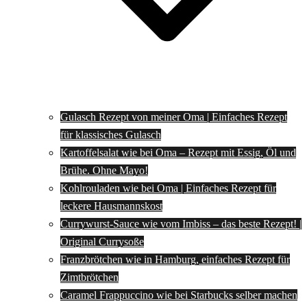
Gulasch Rezept von meiner Oma | Einfaches Rezept
für klassisches Gulasch
Kartoffelsalat wie bei Oma – Rezept mit Essig, Öl und
Brühe. Ohne Mayo!
Kohlrouladen wie bei Oma | Einfaches Rezept für
leckere Hausmannskost
Currywurst-Sauce wie vom Imbiss – das beste Rezept! |
Original Currysoße
Franzbrötchen wie in Hamburg, einfaches Rezept für
Zimtbrötchen
Caramel Frappuccino wie bei Starbucks selber machen