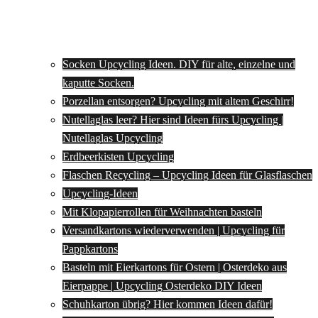
Socken Upcycling Ideen. DIY für alte, einzelne und
kaputte Socken.
Porzellan entsorgen? Upcycling mit altem Geschirr!
Nutellaglas leer? Hier sind Ideen fürs Upcycling |
Nutellaglas Upcycling
Erdbeerkisten Upcycling
Flaschen Recycling – Upcycling Ideen für Glasflaschen
Upcycling-Ideen
Mit Klopapierrollen für Weihnachten basteln
Versandkartons wiederverwenden | Upcycling für
Pappkartons
Basteln mit Eierkartons für Ostern | Osterdeko aus
Eierpappe | Upcycling Osterdeko DIY Ideen
Schuhkarton übrig? Hier kommen Ideen dafür!