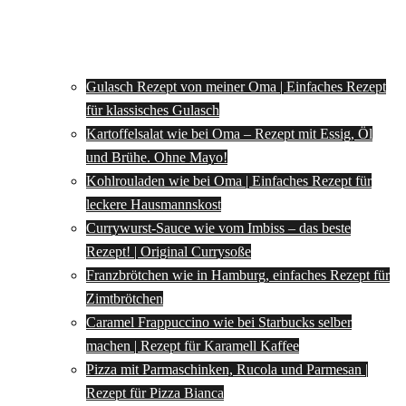
Gulasch Rezept von meiner Oma | Einfaches Rezept
für klassisches Gulasch
Kartoffelsalat wie bei Oma – Rezept mit Essig, Öl
und Brühe. Ohne Mayo!
Kohlrouladen wie bei Oma | Einfaches Rezept für
leckere Hausmannskost
Currywurst-Sauce wie vom Imbiss – das beste
Rezept! | Original Currysoße
Franzbrötchen wie in Hamburg, einfaches Rezept für
Zimtbrötchen
Caramel Frappuccino wie bei Starbucks selber
machen | Rezept für Karamell Kaffee
Pizza mit Parmaschinken, Rucola und Parmesan |
Rezept für Pizza Bianca