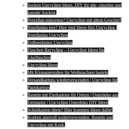
Socken Upcycling Ideen. DIY für alte, einzelne und
kaputte Socken.
Porzellan entsorgen? Upcycling mit altem Geschirr!
Nutellaglas leer? Hier sind Ideen fürs Upcycling |
Nutellaglas Upcycling
Erdbeerkisten Upcycling
Flaschen Recycling – Upcycling Ideen für
Glasflaschen
Upcycling-Ideen
Mit Klopapierrollen für Weihnachten basteln
Versandkartons wiederverwenden | Upcycling für
Pappkartons
Basteln mit Eierkartons für Ostern | Osterdeko aus
Eierpappe | Upcycling Osterdeko DIY Ideen
Schuhkarton übrig? Hier kommen Ideen dafür!
Korken sinnvoll weiterverwenden. Basteln und
Upcycling mit Kork.