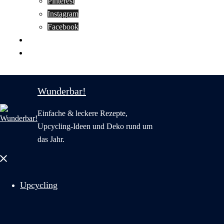
Pinterest
Instagram
Facebook
Motivation
Wunderbar in English
Wunderbar!
Einfache & leckere Rezepte,
Upcycling-Ideen und Deko rund um
das Jahr.
Menü
schließen
Upcycling