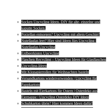
Socken Upcycling Ideen. DIY für alte, einzelne und
kaputte Socken.
Porzellan entsorgen? Upcycling mit altem Geschirr!
Nutellaglas leer? Hier sind Ideen fürs Upcycling |
Nutellaglas Upcycling
Erdbeerkisten Upcycling
Flaschen Recycling – Upcycling Ideen für Glasflaschen
Upcycling-Ideen
Mit Klopapierrollen für Weihnachten basteln
Versandkartons wiederverwenden | Upcycling für
Pappkartons
Basteln mit Eierkartons für Ostern | Osterdeko aus
Eierpappe | Upcycling Osterdeko DIY Ideen
Schuhkarton übrig? Hier kommen Ideen dafür!