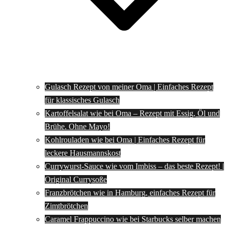
Gulasch Rezept von meiner Oma | Einfaches Rezept
für klassisches Gulasch
Kartoffelsalat wie bei Oma – Rezept mit Essig, Öl und
Brühe. Ohne Mayo!
Kohlrouladen wie bei Oma | Einfaches Rezept für
leckere Hausmannskost
Currywurst-Sauce wie vom Imbiss – das beste Rezept! |
Original Currysoße
Franzbrötchen wie in Hamburg, einfaches Rezept für
Zimtbrötchen
Caramel Frappuccino wie bei Starbucks selber machen