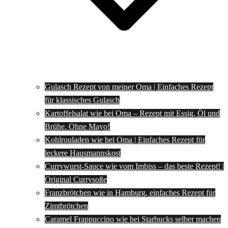
Gulasch Rezept von meiner Oma | Einfaches Rezept
für klassisches Gulasch
Kartoffelsalat wie bei Oma – Rezept mit Essig, Öl und
Brühe. Ohne Mayo!
Kohlrouladen wie bei Oma | Einfaches Rezept für
leckere Hausmannskost
Currywurst-Sauce wie vom Imbiss – das beste Rezept! |
Original Currysoße
Franzbrötchen wie in Hamburg, einfaches Rezept für
Zimtbrötchen
Caramel Frappuccino wie bei Starbucks selber machen