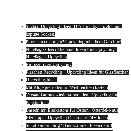
Socken Upcycling Ideen. DIY für alte, einzelne und
kaputte Socken.
Porzellan entsorgen? Upcycling mit altem Geschirr!
Nutellaglas leer? Hier sind Ideen fürs Upcycling |
Nutellaglas Upcycling
Erdbeerkisten Upcycling
Flaschen Recycling – Upcycling Ideen für Glasflaschen
Upcycling-Ideen
Mit Klopapierrollen für Weihnachten basteln
Versandkartons wiederverwenden | Upcycling für
Pappkartons
Basteln mit Eierkartons für Ostern | Osterdeko aus
Eierpappe | Upcycling Osterdeko DIY Ideen
Schuhkarton übrig? Hier kommen Ideen dafür!