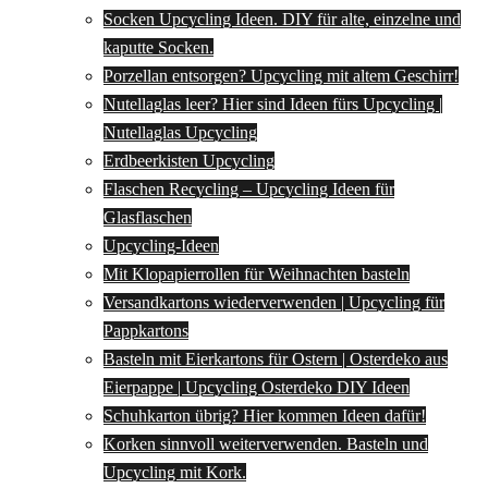
Socken Upcycling Ideen. DIY für alte, einzelne und
kaputte Socken.
Porzellan entsorgen? Upcycling mit altem Geschirr!
Nutellaglas leer? Hier sind Ideen fürs Upcycling |
Nutellaglas Upcycling
Erdbeerkisten Upcycling
Flaschen Recycling – Upcycling Ideen für
Glasflaschen
Upcycling-Ideen
Mit Klopapierrollen für Weihnachten basteln
Versandkartons wiederverwenden | Upcycling für
Pappkartons
Basteln mit Eierkartons für Ostern | Osterdeko aus
Eierpappe | Upcycling Osterdeko DIY Ideen
Schuhkarton übrig? Hier kommen Ideen dafür!
Korken sinnvoll weiterverwenden. Basteln und
Upcycling mit Kork.