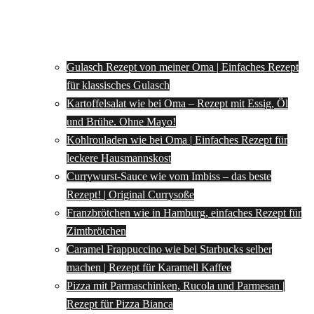
Gulasch Rezept von meiner Oma | Einfaches Rezept
für klassisches Gulasch
Kartoffelsalat wie bei Oma – Rezept mit Essig, Öl
und Brühe. Ohne Mayo!
Kohlrouladen wie bei Oma | Einfaches Rezept für
leckere Hausmannskost
Currywurst-Sauce wie vom Imbiss – das beste
Rezept! | Original Currysoße
Franzbrötchen wie in Hamburg, einfaches Rezept für
Zimtbrötchen
Caramel Frappuccino wie bei Starbucks selber
machen | Rezept für Karamell Kaffee
Pizza mit Parmaschinken, Rucola und Parmesan |
Rezept für Pizza Bianca