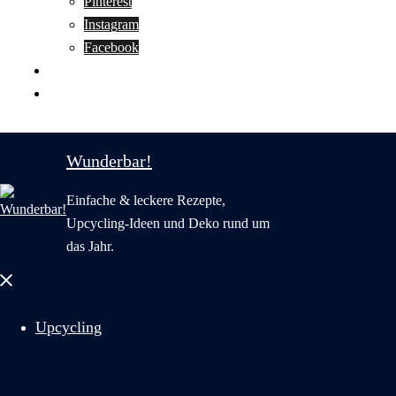
Pinterest
Instagram
Facebook
Motivation
Wunderbar in English
Wunderbar!
Einfache & leckere Rezepte,
Upcycling-Ideen und Deko rund um
das Jahr.
Menü
schließen
Upcycling