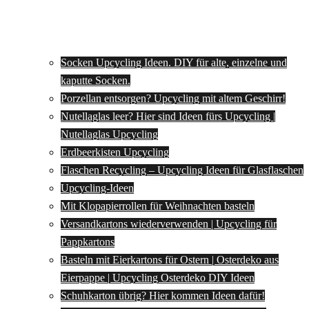
Socken Upcycling Ideen. DIY für alte, einzelne und
kaputte Socken.
Porzellan entsorgen? Upcycling mit altem Geschirr!
Nutellaglas leer? Hier sind Ideen fürs Upcycling |
Nutellaglas Upcycling
Erdbeerkisten Upcycling
Flaschen Recycling – Upcycling Ideen für Glasflaschen
Upcycling-Ideen
Mit Klopapierrollen für Weihnachten basteln
Versandkartons wiederverwenden | Upcycling für
Pappkartons
Basteln mit Eierkartons für Ostern | Osterdeko aus
Eierpappe | Upcycling Osterdeko DIY Ideen
Schuhkarton übrig? Hier kommen Ideen dafür!