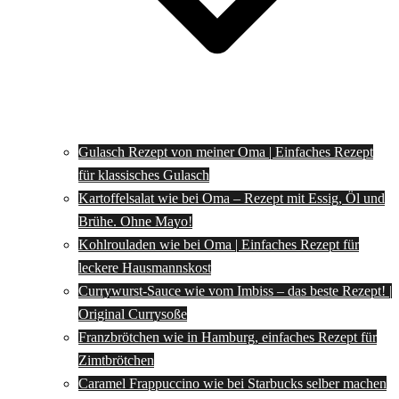
Gulasch Rezept von meiner Oma | Einfaches Rezept
für klassisches Gulasch
Kartoffelsalat wie bei Oma – Rezept mit Essig, Öl und
Brühe. Ohne Mayo!
Kohlrouladen wie bei Oma | Einfaches Rezept für
leckere Hausmannskost
Currywurst-Sauce wie vom Imbiss – das beste Rezept! |
Original Currysoße
Franzbrötchen wie in Hamburg, einfaches Rezept für
Zimtbrötchen
Caramel Frappuccino wie bei Starbucks selber machen