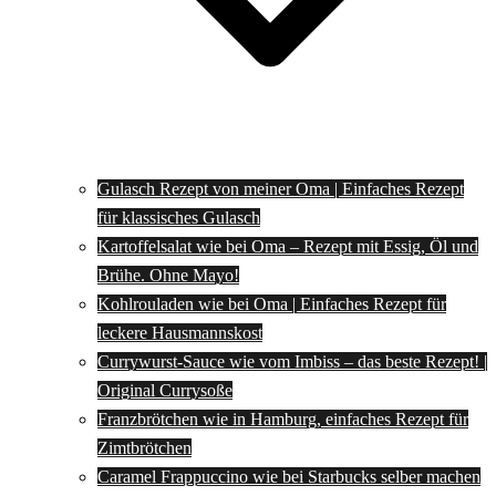
Gulasch Rezept von meiner Oma | Einfaches Rezept
für klassisches Gulasch
Kartoffelsalat wie bei Oma – Rezept mit Essig, Öl und
Brühe. Ohne Mayo!
Kohlrouladen wie bei Oma | Einfaches Rezept für
leckere Hausmannskost
Currywurst-Sauce wie vom Imbiss – das beste Rezept! |
Original Currysoße
Franzbrötchen wie in Hamburg, einfaches Rezept für
Zimtbrötchen
Caramel Frappuccino wie bei Starbucks selber machen