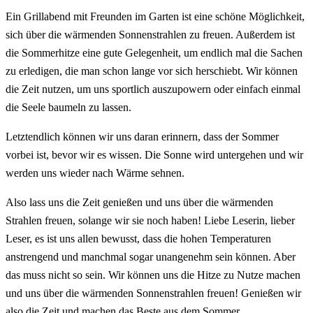
E
in
Grill
ab
end
mit
Fre
und
en
im
G
arten
is
t
e
ine
sch
ö
ne
M
ö
gl
ich
ke
it
,
s
ich
ü
ber
die
w
ä
rm
end
en
Son
nen
st
rah
len
z
u
fre
u
en
.
A
u
ß
er
dem
is
t
die
Som
mer
hit
ze
e
ine
g
ute
Ge
leg
en
heit
,
um
end
lich
mal
die
Sac
hen
z
u
er
led
igen
,
die
man
sch
on
l
ange
v
or
s
ich
hers
chie
bt
.
W
ir
k
ö
nn
en
die
Zeit
nut
zen
,
um
uns
sport
lich
a
us
z
up
ower
n
o
der
e
inf
ach
e
in
mal
die
See
le
b
aum
eln
z
u
l
ass
en
.
Let
z
t
end
lich
k
ö
nn
en
w
ir
uns
d
aran
er
inner
n
,
d
ass
der
Som
mer
v
or
be
i
is
t
,
be
vor
w
ir
es
w
iss
en
.
Die
Son
ne
w
ird
un
ter
ge
hen
und
w
ir
w
er
den
uns
w
ied
er
n
ach
W
ä
r
me
se
hn
en
.
Also
l
ass
uns
die
Zeit
gen
ie
ß
en
und
uns
ü
ber
die
w
ä
rm
end
en
St
rah
len
fre
u
en
,
sol
ange
w
ir
s
ie
no
ch
ha
ben
!
Lie
be
Les
er
in
,
lie
ber
Les
er
,
es
is
t
uns
all
en
be
w
us
st
,
d
ass
die
ho
hen
Temperature
n
an
stre
ng
end
und
man
ch
mal
s
og
ar
un
ang
ene
hm
se
in
k
ö
nn
en
.
Aber
d
as
m
uss
n
icht
so
se
in
.
W
ir
k
ö
nn
en
uns
die
Hit
ze
z
u
Nut
ze
mac
hen
und
uns
ü
ber
die
w
ä
rm
end
en
Son
nen
st
rah
len
fre
u
en
!
Genie
ß
en
w
ir
also
die
Zeit
und
mac
hen
d
as
Best
e
a
us
dem
Som
mer
.