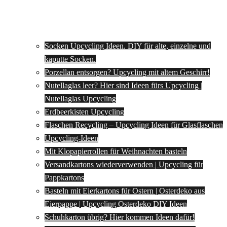
Socken Upcycling Ideen. DIY für alte, einzelne und
kaputte Socken.
Porzellan entsorgen? Upcycling mit altem Geschirr!
Nutellaglas leer? Hier sind Ideen fürs Upcycling |
Nutellaglas Upcycling
Erdbeerkisten Upcycling
Flaschen Recycling – Upcycling Ideen für Glasflaschen
Upcycling-Ideen
Mit Klopapierrollen für Weihnachten basteln
Versandkartons wiederverwenden | Upcycling für
Pappkartons
Basteln mit Eierkartons für Ostern | Osterdeko aus
Eierpappe | Upcycling Osterdeko DIY Ideen
Schuhkarton übrig? Hier kommen Ideen dafür!