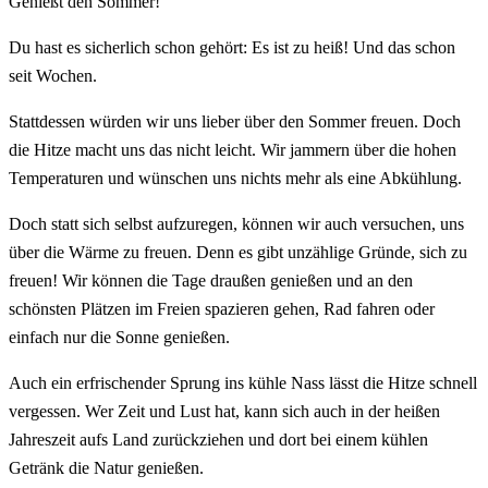
Genießt den Sommer!
Du
hast
es
s
ic
her
lich
sch
on
ge
h
ö
rt
:
Es
is
t
z
u
he
i
ß
!
Und
d
as
sch
on
se
it
W
oc
hen
.
St
att
d
essen
w
ü
rd
en
w
ir
uns
lie
ber
ü
ber
den
Som
mer
fre
u
en
.
Do
ch
die
Hit
ze
mach
t
uns
d
as
n
icht
le
icht
.
W
ir
jam
mer
n
ü
ber
die
ho
hen
Temperature
n
und
w
ü
n
sc
hen
uns
n
ich
ts
me
hr
al
s
e
ine
Ab
k
ü
hl
ung
.
Do
ch
st
att
s
ich
se
lb
st
a
uf
z
ure
gen
,
k
ö
nn
en
w
ir
a
uch
vers
uc
hen
,
uns
ü
ber
die
W
ä
r
me
z
u
fre
u
en
.
D
enn
es
gib
t
un
z
ä
h
lig
e
Gr
ü
nd
e
,
s
ich
z
u
fre
u
en
!
W
ir
k
ö
nn
en
die
T
age
dra
u
ß
en
gen
ie
ß
en
und
an
den
sch
ön
sten
Pl
ä
t
zen
im
Fre
ien
sp
az
ie
ren
ge
hen
,
Rad
f
ah
ren
o
der
e
inf
ach
n
ur
die
Son
ne
gen
ie
ß
en
.
A
uch
e
in
er
fr
ische
nder
Spr
ung
ins
k
ü
h
le
Nass
l
ä
s
st
die
Hit
ze
s
chn
ell
ver
g
essen
.
W
er
Zeit
und
Lust
hat
,
k
ann
s
ich
a
uch
in
der
he
i
ß
en
Jah
res
ze
it
a
uf
s
Land
z
ur
ü
ck
zie
hen
und
d
ort
be
i
e
inem
k
ü
h
len
Get
r
ä
n
k
die
N
atur
gen
ie
ß
en
.