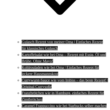
Gulasch Rezept von meiner Oma | Einfaches Rezept
für klassisches Gulasch
Kartoffelsalat wie bei Oma – Rezept mit Essig, Öl und
Brühe. Ohne Mayo!
Kohlrouladen wie bei Oma | Einfaches Rezept für
leckere Hausmannskost
Currywurst-Sauce wie vom Imbiss – das beste Rezept! |
Original Currysoße
Franzbrötchen wie in Hamburg, einfaches Rezept für
Zimtbrötchen
Caramel Frappuccino wie bei Starbucks selber machen