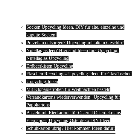
Socken Upcycling Ideen. DIY für alte, einzelne und
kaputte Socken.
Porzellan entsorgen? Upcycling mit altem Geschirr!
Nutellaglas leer? Hier sind Ideen fürs Upcycling |
Nutellaglas Upcycling
Erdbeerkisten Upcycling
Flaschen Recycling – Upcycling Ideen für Glasflaschen
Upcycling-Ideen
Mit Klopapierrollen für Weihnachten basteln
Versandkartons wiederverwenden | Upcycling für
Pappkartons
Basteln mit Eierkartons für Ostern | Osterdeko aus
Eierpappe | Upcycling Osterdeko DIY Ideen
Schuhkarton übrig? Hier kommen Ideen dafür!